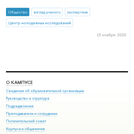
Общество
взгляд ученого
экспертиза
Центр молодежных исследований
13 ноября 2020
О КАМПУСЕ
ОБ
Сведения об образовательной организации
Мер
Руководство и структура
Мер
Подразделения
Дов
Преподаватели и сотрудники
Ол
Попечительский совет
При
Корпуса и общежития
При