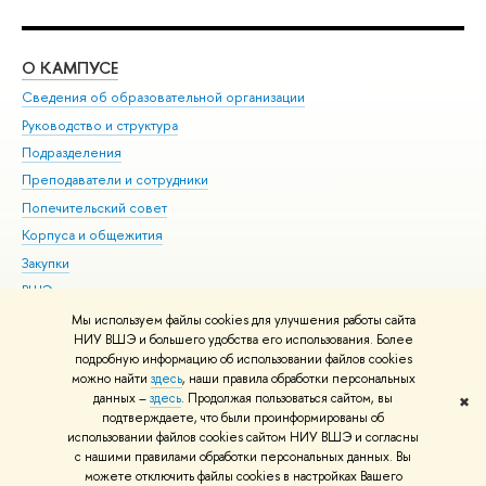
О КАМПУСЕ
ОБ
Сведения об образовательной организации
Мер
Руководство и структура
Мер
Подразделения
Дов
Преподаватели и сотрудники
Ол
Попечительский совет
При
Корпуса и общежития
При
Закупки
Ди
ВШЭ для студентов с ограниченными возможностями
До
здоровья и инвалидностью
Ас
Мы используем файлы cookies для улучшения работы сайта
Версия для слабовидящих
НИУ ВШЭ и большего удобства его использования. Более
Обр
подробную информацию об использовании файлов cookies
Единая платежная страница
можно найти
здесь
, наши правила обработки персональных
данных –
здесь
. Продолжая пользоваться сайтом, вы
✖
Редактору
подтверждаете, что были проинформированы об
© НИУ ВШЭ 1993–2026
Адреса и контакты
Условия использования
использовании файлов cookies сайтом НИУ ВШЭ и согласны
с нашими правилами обработки персональных данных. Вы
материалов
Политика конфиденциальности
Карта сайта
можете отключить файлы cookies в настройках Вашего
Шрифты HSE Sans и HSE Slab разработаны в
Школе дизайна НИУ ВШЭ