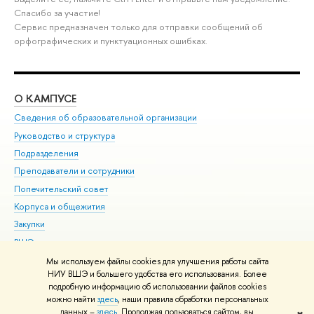
Спасибо за участие!
Сервис предназначен только для отправки сообщений об
орфографических и пунктуационных ошибках.
О КАМПУСЕ
ОБ
Сведения об образовательной организации
Мер
Руководство и структура
Мер
Подразделения
Дов
Преподаватели и сотрудники
Ол
Попечительский совет
При
Корпуса и общежития
При
Закупки
Ди
ВШЭ для студентов с ограниченными возможностями
До
здоровья и инвалидностью
Ас
Мы используем файлы cookies для улучшения работы сайта
Версия для слабовидящих
НИУ ВШЭ и большего удобства его использования. Более
Обр
подробную информацию об использовании файлов cookies
Единая платежная страница
можно найти
здесь
, наши правила обработки персональных
данных –
здесь
. Продолжая пользоваться сайтом, вы