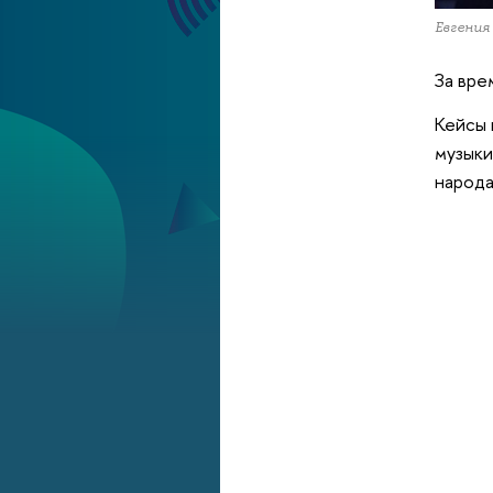
Евгения
За вре
Кейсы 
музыки
народа