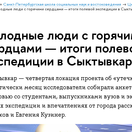
Санкт-Петербургская школа социальных наук и востоковедения
Ц
одные люди с горячими сердцами — итоги полевой экспедиции в Сыкт
лодные люди с горяч
рдцами — итоги полев
спедиции в Сыктывка
вкар — четвертая локация проекта об «утечк
тически месяц исследователи собирали анке
рвью со студентами, выпускниками вузов и э
ах экспедиции и впечатлениях от города расс
ков и Евгения Кузинер.