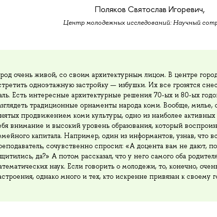
Поляков Святослав Игоревич,
Центр молодежных исследований: Научный сот
ород очень живой, со своим архитектурным лицом. В центре горо
стретить одноэтажную застройку — избушки. Их все грозятся снест
аль. Есть интересные архитектурные решения 70-ых и 80-ых годо
азглядеть традиционные орнаменты народа коми. Вообще, милье,
анятых продвижением коми культуры, одно из наиболее активных 
ебя внимание и высокий уровень образования, который воспроизв
емейного капитала. Например, один из информантов, узнав, что в
реподаватель, сочувственно спросил: «А доцента вам не дают, п
ащитились, да?» А потом рассказал, что у него самого оба родител
атематических наук. Если говорить о молодежи, то, конечно, оч
астроения, однако много и тех, кто искренне привязан к своему 