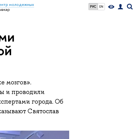
ентр молодежных
РУС
EN
ывкар
ими
ой
р
е мозгов».
ты и проводили
кспертами города. Об
казывают Святослав