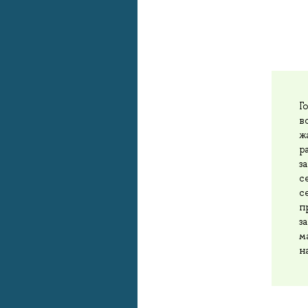
Г
в
ж
р
з
с
с
п
з
м
н