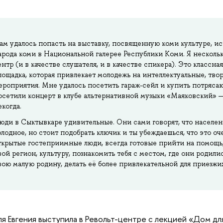
ам удалось попасть на выставку, посвященную коми культуре, и
арода коми в Национальной галерее Республики Коми. Я нескольк
ентр (и в качестве слушателя, и в качестве спикера). Это классна
лощадка, которая привлекает молодежь на интеллектуальные, тво
ероприятия. Мне удалось посетить гараж-сейл и купить потряс
осетили концерт в клубе альтернативной музыки «Маяковский» — 
екогда.
юди в Сыктывкаре удивительные. Они сами говорят, что населен
олодное, но стоит подобрать ключик и ты убеждаешься, что это 
ткрытые гостеприимные люди, всегда готовые прийти на помощь,
вой регион, культуру, познакомить тебя с местом, где они родилис
вою малую родину, делать её более привлекательной для приезжих
ля Евгения выступила в Револьт-центре с лекцией «Дом д