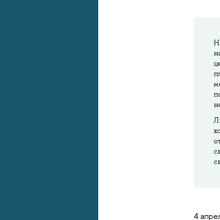
Н
н
ц
п
м
п
н
Л
х
о
с
с
4 апре