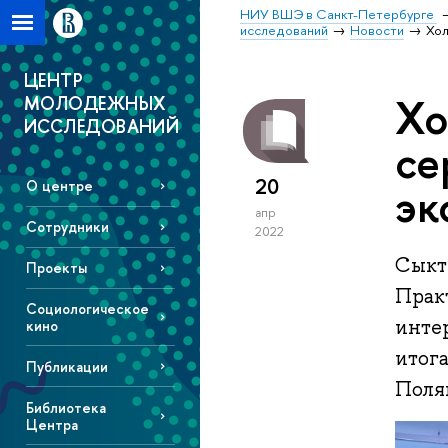
НИУ ВШЭ в Санкт-Петербурге
исследований
Новости
Хол
ЦЕНТР
Хо
МОЛОДЕЖНЫХ
ИССЛЕДОВАНИЙ
се
20
эк
О центре
апр
Сотрудники
2022
Сыкты
Проекты
Прак
Социологическое
инте
кино
итог
Публикации
Поля
Библиотека
Центра