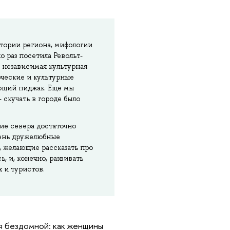
стории региона, мифологии
о раз посетила Револьт-
я независимая культурная
рческие и культурные
ающий пиджак. Еще мы
скучать в городе было
ие севера достаточно
очень дружелюбные
 желающие рассказать про
ь, и, конечно, развивать
 и туристов.
ля бездомной: как женщины