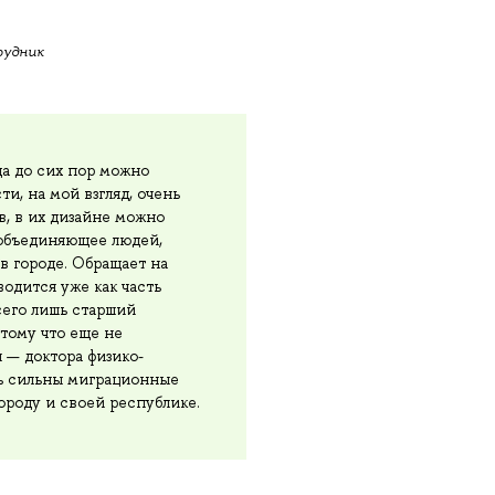
рудник
да до сих пор можно
и, на мой взгляд, очень
в, в их дизайне можно
 объединяющее людей,
в городе. Обращает на
одится уже как часть
сего лишь старший
отому что еще не
я — доктора физико-
ень сильны миграционные
городу и своей республике.