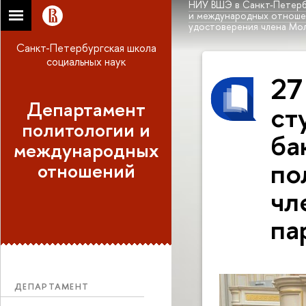
НИУ ВШЭ в Санкт-Петерб
и международных отнош
удостоверения члена Мо
Санкт-Петербургская школа
социальных наук
27
Департамент
ст
политологии и
ба
международных
по
отношений
чл
па
ДЕПАРТАМЕНТ