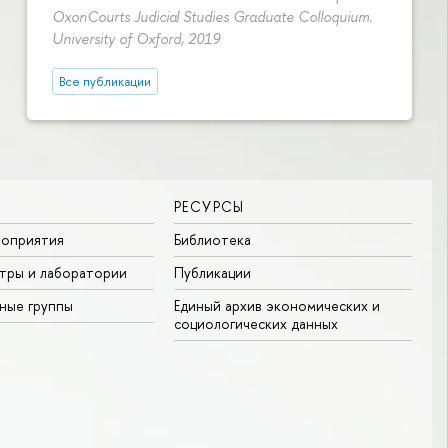
OxonCourts Judicial Studies Graduate Colloquium.
University of Oxford, 2019
Все публикации
РЕСУРСЫ
роприятия
Библиотека
тры и лаборатории
Публикации
ные группы
Единый архив экономических и
социологических данных