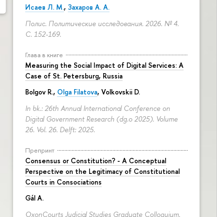
Исаев Л. М.
,
Захаров А. А.
Полис. Политические исследования. 2026. № 4.
С. 152-169.
Глава в книге
Measuring the Social Impact of Digital Services: A
Case of St. Petersburg, Russia
Bolgov R.,
Olga Filatova
, Volkovskii D.
In bk.: 26th Annual International Conference on
Digital Government Research (dg.o 2025). Volume
26. Vol. 26. Delft: 2025.
Препринт
Consensus or Constitution? - A Conceptual
Perspective on the Legitimacy of Constitutional
Courts in Consociations
Gál A.
OxonCourts Judicial Studies Graduate Colloquium.