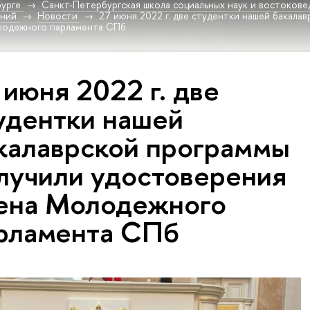
урге
Санкт-Петербургская школа социальных наук и востокове
ений
Новости
27 июня 2022 г. две студентки нашей бакала
лодежного парламента СПб
 июня 2022 г. две
удентки нашей
калаврской программы
лучили удостоверения
ена Молодежного
рламента СПб