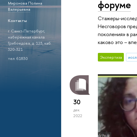
форуме
Миронова Полина
Валерьевна
Стажеры-исслед
Контакты
Несговоров пред
г. Санкт-Петербург,
поколения» в ра
набережная канала
каково это – вп
Грибоедова, д. 123, каб.
320-321
Экспертиза
иссл
тел. 61830
30
дек
2022