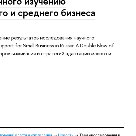
нного изучению
го и среднего бизнеса
ние результатов исследования научного
rt for Small Business in Russia: A Double Blow of
оров выживания и стратегий адаптации малого и
дований власти и управления
→
Новости
→
Тема «исследования и