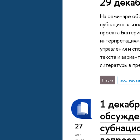
29 декаб
На семинаре обс
субнациональном
проекта Екатери
интерпретациями
управления и сп
текста и вариан
литературы в пр
Наука
исследова
1 декабр
обсужде
субнаци
27
дек
вопросе 