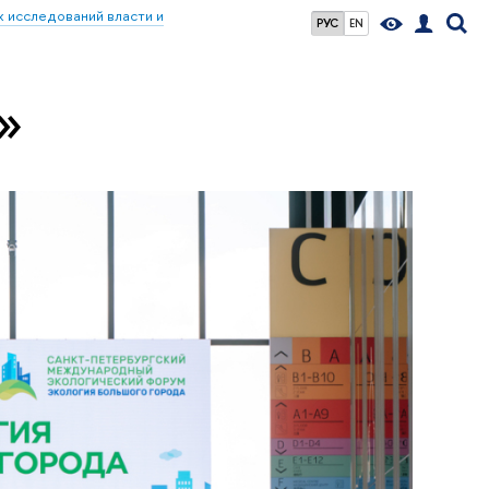
 исследований власти и
РУС
EN
»