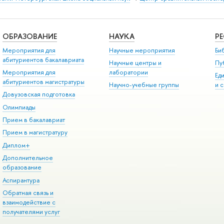
ОБРАЗОВАНИЕ
НАУКА
Р
Мероприятия для
Научные мероприятия
Би
абитуриентов бакалавриата
Научные центры и
Пу
Мероприятия для
лаборатории
Ед
абитуриентов магистратуры
Научно-учебные группы
и 
Довузовская подготовка
Олимпиады
Прием в бакалавриат
Прием в магистратуру
Диплом+
Дополнительное
образование
Аспирантура
Обратная связь и
взаимодействие с
получателями услуг