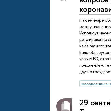
2022
коронав
На семинаре обс
между наднацион
Используя научн
регулирование м
из-за разного т
Было обнаружено
уровня ЕС, стра
положение», те
другие государс
исследования и ан
29 сентя