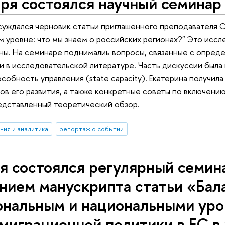
ря состоялся научный семинар
уждался черновик статьи приглашенного преподавателя С
 уровне: что мы знаем о российских регионах?" Это исс
ны. На семинаре поднималиь вопросы, связанные с опреде
 в исследовательской литературе. Часть дискуссии был
особность управления (state capacity). Екатерина получи
тов его развития, а также конкретные советы по включен
едставленный теоретический обзор.
ния и аналитика
репортаж о событии
я состоялся регулярный семин
нием манускрипта статьи «Бал
ональным и национальными уро
миграционной политики в ЕС в