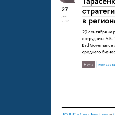
Тарасенк
стратеги
27
дек
в регион
2022
29 сентября на 
сотрудника А.В. 
Bad Governance 
среднего бизнес
Наука
исследова
НИУ ВШЭ в Санкт-Петербурге
→
С