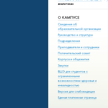
аналитика»
О КАМПУСЕ
Сведения об
образовательной организации
Руководство и структура
Подразделения
Преподаватели и сотрудники
Попечительский совет
Корпуса и общежития
Закупки
ВШЭ для студентов с
ограниченными
возможностями здоровья и
инвалидностью
Версия для слабовидящих
Единая платежная страница