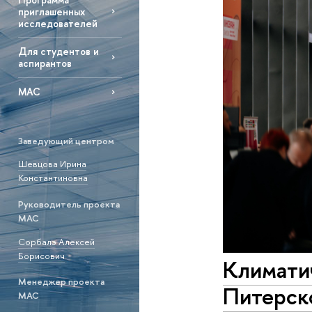
приглашенных
исследователей
Для студентов и
аспирантов
МАС
Заведующий центром
Шевцова Ирина
Константиновна
Руководитель проекта
МАС
Сорбалэ Алексей
Борисович
Климатич
Менеджер проекта
Питерск
МАС