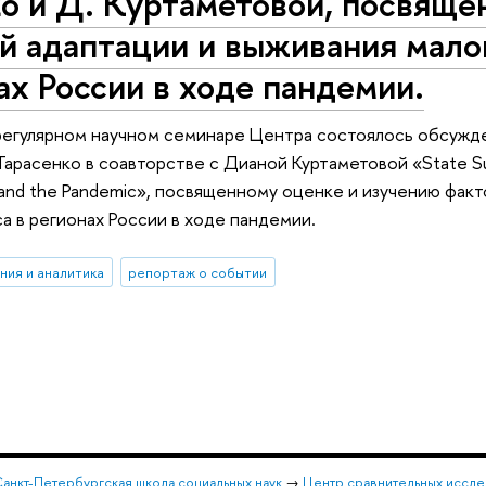
о и Д. Куртаметовой, посвяще
й адаптации и выживания мало
ах России в ходе пандемии.
регулярном научном семинаре Центра состоялось обсужде
Тарасенко в соавторстве с Дианой Куртаметовой «State Suppo
and the Pandemic», посвященному оценке и изучению факт
а в регионах России в ходе пандемии.
ния и аналитика
репортаж о событии
анкт-Петербургская школа социальных наук
→
Центр сравнительных иссле