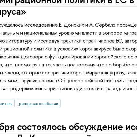
ируса»
уждалось исследование Е. Донских и А. Сорбалэ посвчще
альным и национальным уровнями власти в вопросе мигра
ую литературу и исследуя практики стран-членов ЕС, авто
играционной политики в условиях коронавируса было ск
олкования Договора о функционировании Европейского сою
, что, несмотря на то, часть полномочия что по борьбе с
ны-члены, которые восприняли коронавирус как угрозу, в ч
м самым нарушив правила Общеевропейской системы пре
тва придерживались принципов единства и справедливост
алитика
репортаж о событии
бря состоялось обсуждение ис