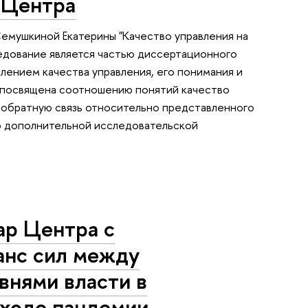
 Центра
емушкиной Екатерины "Качество управления на
ледование является частью диссертационного
лением качества управления, его понимания и
а посвящена соотношению понятий качество
ла обратную связь относительно представленного
ию дополнительной исследовательской
ар Центра с
анс сил между
внями власти в
 ходе пандемии