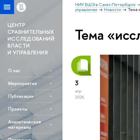
НИУ ВШЭ в Санкт-Петербурге
управления
Новости
Тема 
ЦЕНТР
Тема «исс
СРАВНИТЕЛЬНЫХ
ИССЛЕДОВАНИЙ
ВЛАСТИ
И УПРАВЛЕНИЯ
О нас
3
Мероприятия
апр
Публикации
2026
Проекты
Аналитические
материалы
Программа