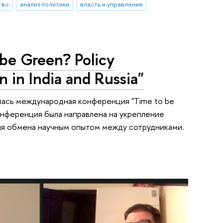
тво
анализ политики
власть и управление
e Green? Policy
 in India and Russia"
ялась международная конференция "Time to be
". Конференция была направлена на укрепление
ля обмена научным опытом между сотрудниками.