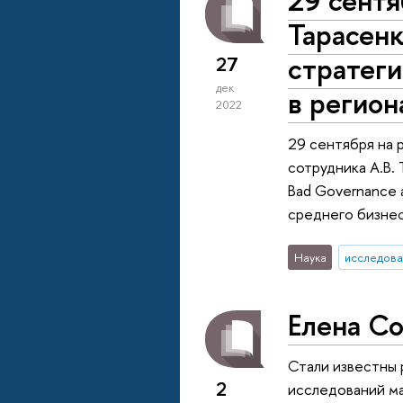
29 сентя
Тарасенк
стратеги
27
дек
в регион
2022
29 сентября на 
сотрудника А.В. 
Bad Governance 
среднего бизнес
Наука
исследова
Елена С
Стали известны 
2
исследований м