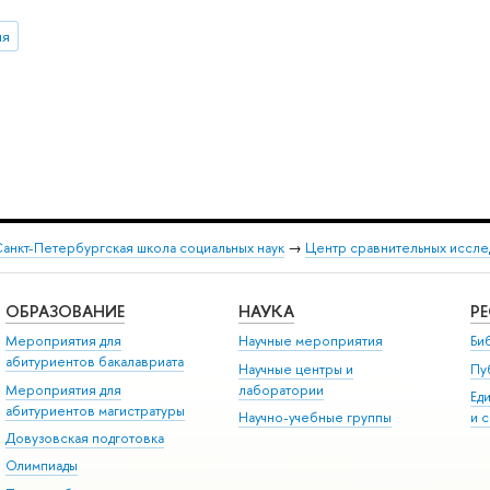
ия
анкт-Петербургская школа социальных наук
→
Центр сравнительных иссле
ОБРАЗОВАНИЕ
НАУКА
Р
Мероприятия для
Научные мероприятия
Би
абитуриентов бакалавриата
Научные центры и
Пу
Мероприятия для
лаборатории
Ед
абитуриентов магистратуры
Научно-учебные группы
и 
Довузовская подготовка
Олимпиады