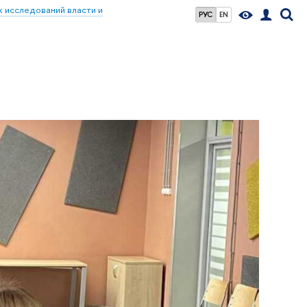
 исследований власти и
РУС
EN