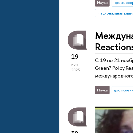
Наука
профессо
Национальная клим
Междунар
Reactions
19
С 19 по 21 нояб
ноя
Green? Policy Re
2025
международного 
Наука
достижен