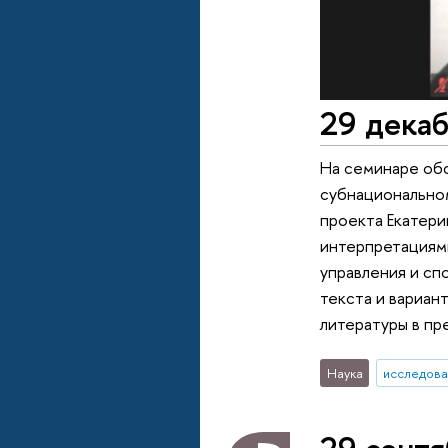
29 декаб
На семинаре обс
субнациональном
проекта Екатери
интерпретациями
управления и сп
текста и вариан
литературы в пр
Наука
исследова