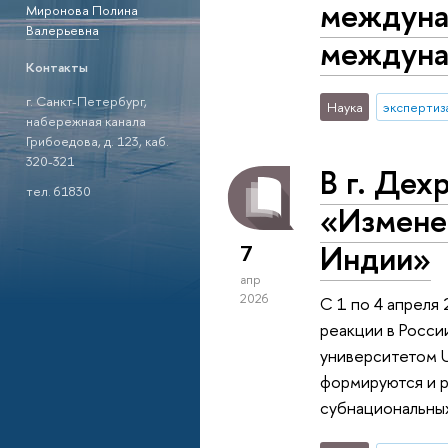
междуна
Миронова Полина
Валерьевна
междуна
Контакты
г. Санкт-Петербург,
Наука
экспертиз
набережная канала
Грибоедова, д. 123, каб.
320-321
В г. Де
тел. 61830
«Изменен
Индии»
7
апр
2026
С 1 по 4 апреля
реакции в Росси
университетом U
формируются и р
субнациональны