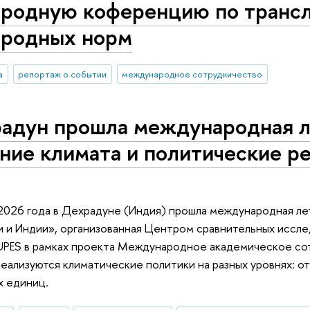
родную коференцию по транс
родных норм
а
репортаж о событии
международное сотрудничество
храдун прошла международная 
ие климата и политические ре
 2026 года в Дехрадуне (Индия) прошла международная л
и и Индии», организованная Центром сравнительных иссле
PES в рамках проекта Международное академическое сот
еализуются климатические политики на разных уровнях: 
х единиц.