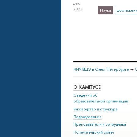
дек
2022
Наука
достижен
НИУ ВШЭ в Санкт-Петербурге
→
С
О КАМПУСЕ
Сведения об
образовательной организации
Руководство и структура
Подразделения
Преподаватели и сотрудники
Попечительский совет