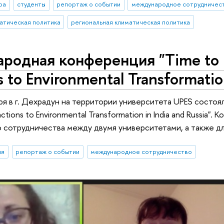
ра
студенты
репортаж о событии
международное сотрудничес
атическая политика
региональная климатическая политика
одная конференция "Time to b
 to Environmental Transformation
ря в г. Дехрадун на территории университета UPES состо
actions to Environmental Transformation in India and Russia
сотрудничества между двумя университетами, а также д
ия
репортаж о событии
международное сотрудничество