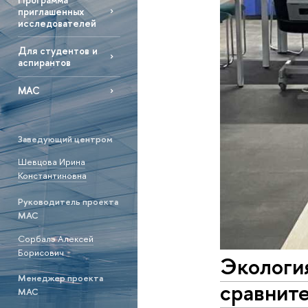
приглашенных
исследователей
Для студентов и
аспирантов
МАС
Заведующий центром
Шевцова Ирина
Константиновна
Руководитель проекта
МАС
Сорбалэ Алексей
Борисович
Экологи
Менеджер проекта
сравните
МАС