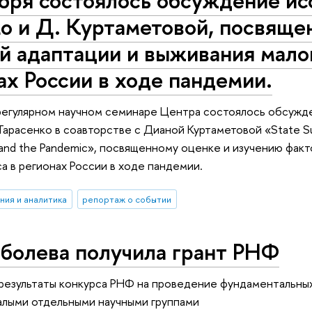
бря состоялось обсуждение ис
о и Д. Куртаметовой, посвяще
й адаптации и выживания мало
ах России в ходе пандемии.
регулярном научном семинаре Центра состоялось обсужде
Тарасенко в соавторстве с Дианой Куртаметовой «State Suppo
and the Pandemic», посвященному оценке и изучению факт
а в регионах России в ходе пандемии.
ния и аналитика
репортаж о событии
оболева получила грант РНФ
результаты конкурса РНФ на проведение фундаментальных
алыми отдельными научными группами