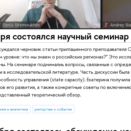
ря состоялся научный семинар
уждался черновик статьи приглашенного преподавателя С
 уровне: что мы знаем о российских регионах?" Это исс
ны. На семинаре поднималиь вопросы, связанные с опреде
 в исследовательской литературе. Часть дискуссии был
особность управления (state capacity). Екатерина получи
тов его развития, а также конкретные советы по включен
едставленный теоретический обзор.
ния и аналитика
репортаж о событии