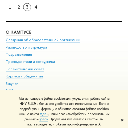
1
2
3
4
О КАМПУСЕ
ОБ
Сведения об образовательной организации
Мер
Руководство и структура
Мер
Подразделения
Дов
Преподаватели и сотрудники
Ол
Попечительский совет
При
Корпуса и общежития
При
Закупки
Ди
ВШЭ для студентов с ограниченными возможностями
До
здоровья и инвалидностью
Ас
Мы используем файлы cookies для улучшения работы сайта
Версия для слабовидящих
НИУ ВШЭ и большего удобства его использования. Более
Обр
подробную информацию об использовании файлов cookies
Единая платежная страница
можно найти
здесь
, наши правила обработки персональных
данных –
здесь
. Продолжая пользоваться сайтом, вы
✖
Редактору
подтверждаете, что были проинформированы об