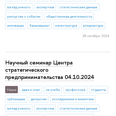
взгляд ученого
экспертиза
статистические данные
репортаж о событии
общественная деятельность
инновации
бакалавриат
магистратура
аспирантура
28 октября 2024
Научный семинар Центра
стратегического
предпринимательства 04.10.2024
Наука
идеи и опыт
не учеба
профессора
студенты
публикации
дискуссии
исследования и аналитика
взгляд ученого
экспертиза
статистические данные