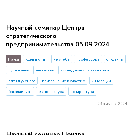
Научный семинар Центра
стратегического
предпринимательства 06.09.2024
Наука
идеи и опыт
не учеба
профессора
студенты
публикации
дискуссии
исследования и аналитика
взгляд ученого
приглашение к участию
инновации
бакалавриат
магистратура
аспирантура
28 августа 2024
Научный семинар Центра