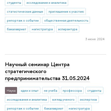
студенты
исследования и аналитика
статистические данные
приглашение к участию
репортаж о событии
общественная деятельность
бакалавриат
магистратура
аспирантура
3 июня 2024
Научный семинар Центра
стратегического
предпринимательства 31.05.2024
Наука
идеи и опыт
не учеба
профессора
студенты
исследования и аналитика
взгляд ученого
экспертиза
репортаж о событии
бакалавриат
магистратура