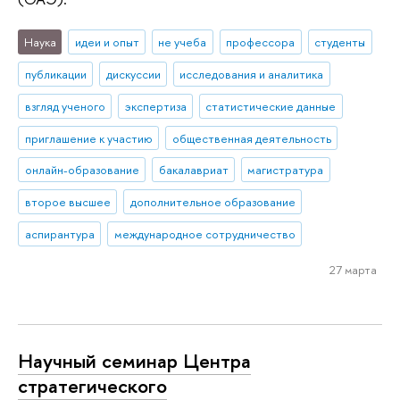
Наука
идеи и опыт
не учеба
профессора
студенты
публикации
дискуссии
исследования и аналитика
взгляд ученого
экспертиза
статистические данные
приглашение к участию
общественная деятельность
онлайн-образование
бакалавриат
магистратура
второе высшее
дополнительное образование
аспирантура
международное сотрудничество
27 марта
Научный семинар Центра
стратегического