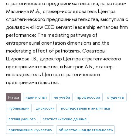
стратегического предпринимательства, на котором
Малинина М.А., стажер-исследователь Центра
стратегического предпринимательства, выступила с
докладом «How CEO servant leadership enhances firm
performance: The mediating pathways of
entrepreneurial orientation dimensions and the
moderating effect of patriotism». Соавторы:
Широкова Г.В., директор Центра стратегического
предпринимательства, и Быстров А.Б., стажер-
исследователь Центра стратегического
предпринимательства.
Наука
идеи и опыт
не учеба
профессора
студенты
публикации
дискуссии
исследования и аналитика
взгляд ученого
статистические данные
приглашение к участию
общественная деятельность