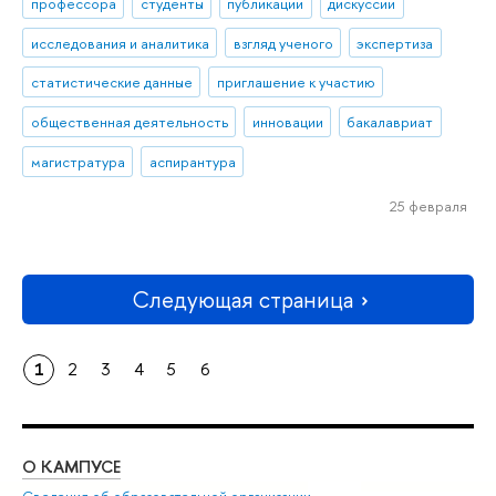
профессора
студенты
публикации
дискуссии
исследования и аналитика
взгляд ученого
экспертиза
статистические данные
приглашение к участию
общественная деятельность
инновации
бакалавриат
магистратура
аспирантура
25 февраля
Следующая страница
1
2
3
4
5
6
О КАМПУСЕ
ОБ