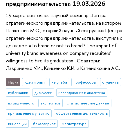
предпринимательства 19.03.2026
19 марта состоялся научный семинар Центра
стратегического предпринимательства, на котором
Плахотник М.С., старший научный сотрудник Центра
стратегического предпринимательства, выступила с
докладом «To brand or not to brand? The impact of
university brand awareness on company recruiters'
willingness to hire its graduates» . Соавторы:
Лавриненко У.И., Клименко К.И. и Капендюхина А.С.
Наука
идеи и опыт
не учеба
профессора
студенты
публикации
дискуссии
исследования и аналитика
взгляд ученого
экспертиза
статистические данные
приглашение к участию
общественная деятельность
инновации
бакалавриат
магистратура