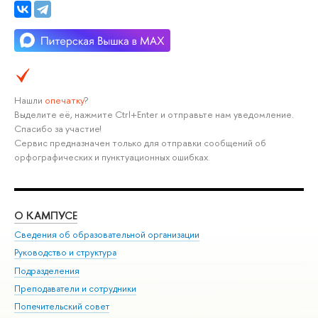
Нашли
опечатку
?
Выделите её, нажмите Ctrl+Enter и отправьте нам уведомление.
Спасибо за участие!
Сервис предназначен только для отправки сообщений об
орфографических и пунктуационных ошибках.
О КАМПУСЕ
ОБ
Сведения об образовательной организации
Мер
Руководство и структура
Мер
Подразделения
Дов
Преподаватели и сотрудники
Ол
Попечительский совет
При