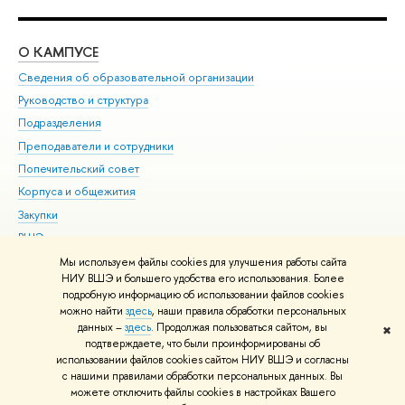
О КАМПУСЕ
ОБ
Сведения об образовательной организации
Мер
Руководство и структура
Мер
Подразделения
Дов
Преподаватели и сотрудники
Ол
Попечительский совет
При
Корпуса и общежития
При
Закупки
Ди
ВШЭ для студентов с ограниченными возможностями
До
здоровья и инвалидностью
Ас
Мы используем файлы cookies для улучшения работы сайта
Версия для слабовидящих
НИУ ВШЭ и большего удобства его использования. Более
Обр
подробную информацию об использовании файлов cookies
Единая платежная страница
можно найти
здесь
, наши правила обработки персональных
данных –
здесь
. Продолжая пользоваться сайтом, вы
✖
Редактору
подтверждаете, что были проинформированы об
© НИУ ВШЭ 1993–2026
Адреса и контакты
Условия использования
использовании файлов cookies сайтом НИУ ВШЭ и согласны
с нашими правилами обработки персональных данных. Вы
материалов
Политика конфиденциальности
Карта сайта
можете отключить файлы cookies в настройках Вашего
Шрифты HSE Sans и HSE Slab разработаны в
Школе дизайна НИУ ВШЭ