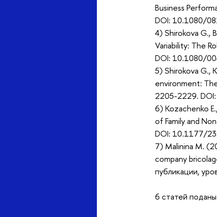
Business Performa
DOI: 10.1080/0
4) Shirokova G., 
Variability: The 
DOI: 10.1080/00
5) Shirokova G., 
environment: The 
2205-2229. DOI:
6) Kozachenko E.,
of Family and Non-
DOI: 10.1177/2
7) Malinina M. (2
company bricolag
публикации, уро
6 статей поданы