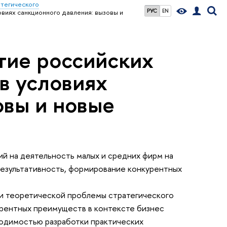
тегического
РУС
EN
виях санкционного давления: вызовы и
тие российских
в условиях
овы и новые
й на деятельность малых и средних фирм на
результативность, формирование конкурентных
ии теоретической проблемы стратегического
урентных преимуществ в контексте бизнес
ходимостью разработки практических