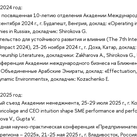
2024 год:
, посвященная 10-летию отделения Академии Международ
ентября 2024 г., г. Будапешт, Венгрия, доклад: «Operating i
es in Russia», докладчик: Shirokova G.
льство для устойчивого развития и влияния (The 7th Intern
 Impact 2024), 23-26 ноября 2024 г., г. Доха, Катар, доклад: «N
eneurship Literature», докладчики: Zakharova A., Shirokova G., 
нференция Академии международного бизнеса на Ближнем 
й, Объединенные Арабские Эмираты, доклад: «Effectuation,
ynamic Environments», докладчик: Kozachenko E.
2025 год:
й съезд Академии менеджмента, 25-29 июля 2025 г., г. Коп
bricolage and CEO intuition shape SME performance and perfor
sova V., Gupta V.
дная научно-практическая конференция «Предприниматель
егиона – 2025», 21-25 мая 2025 г., г. Владивосток, Россия,