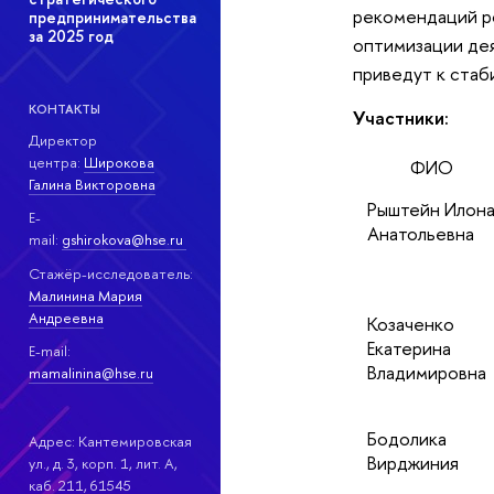
рекомендаций р
предпринимательства
за 2025 год
оптимизации дея
приведут к стаб
КОНТАКТЫ
Участники:
Директор
центра:
Широкова
ФИО
Галина Викторовна
Рыштейн Илон
E-
Анатольевна
mail:
gshirokova@hse.ru
Стажёр-исследователь:
Mалинина Мария
Андреевна
Козаченко
Екатерина
E-mail:
Владимировна
mamalinina@hse.ru
Бодолика
Адрес: Кантемировская
Вирджиния
ул., д. 3, корп. 1, лит. А,
каб. 211, 61545