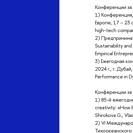
Конференции за 
1) Конференция
Европе, 17 – 23 с
high-tech compani
2) Предпринимате
Sustainability and
Empirical Entrepr
3) Ежегодная ко
2024 г., г. Дуба
Performance in D
Конференции за 
1) 85-й ежегодны
creativity: «How 
Shirokova G., Vla
2) VI Междунаро
Тихоокеанского р