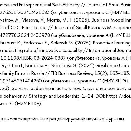
nce and Entrepreneurial Self-Efficacy // Journal of Small Bus
8276331.2024.2421683 (опубликована, уровень C (НИУ ВШ
Bystrov, A., Vlasova, V., Morris, M.H. (2025). Business Mode
Role of CEO Persistence // Journal of Small Business Manage
472778.2024.2436978 (опубликована, уровень A (НИУ ВШ
Khrabust K., Fedotova E., Solesvik M. (2025). Proactive learni
mediating role of innovative capability // International Journa
 10.1108/IJEBR-08-2024-0887 (опубликована, уровень A (
 Ryshtein I., Bodolica V., Shirokova G. (2026). Resilience Un
family Firms in Russia // FIIB Business Review, 15(2), 163–183.
3197145251404250 (опубликована, уровень C (НИУ ВШЭ).
026). Servant leadership in action: how CEOs drive company 
e behavior // Strategy and Leadership, 1–24. DOI: https://
вень C (НИУ ВШЭ).
 в высококвартильные рецензируемые научные журналы.