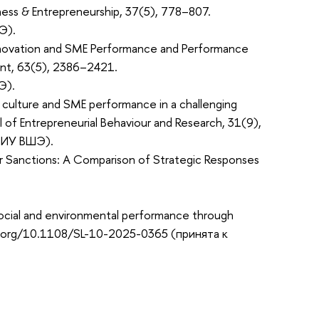
iness & Entrepreneurship, 37(5), 778–807.
Э).
l Innovation and SME Performance and Performance
ment, 63(5), 2386–2421.
Э).
ng culture and SME performance in a challenging
l of Entrepreneurial Behaviour and Research, 31(9),
НИУ ВШЭ).
der Sanctions: A Comparison of Strategic Responses
social and environmental performance through
doi.org/10.1108/SL-10-2025-0365 (принята к