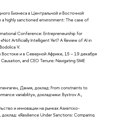
ного Бизнеса в Центральной и Восточной
n a highly sanctioned environment: The case of
ational Conference: Entrepreneurship for
ot Artificially Intelligent Yet? A Review of AI in
Bodolica V.
Востоке и в Северной Африке, 15 – 19 декабря
 Causation, and CEO Tenure: Navigating SME
енгаген, Дания, доклад: From constraints to
mance variability», докладчики: Bystrov A.,
ство и инновации на рынках Азиатско-
 доклад: «Resilience Under Sanctions: Comparing