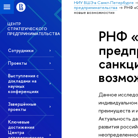
НИУ ВШЭ в Санкт-Петербурге
предпринимательства
РНФ «С
новые возможности»
ЦЕНТР
СТРАТЕГИЧЕСКОГО
РНФ «
ПРЕДПРИНИМАТЕЛЬСТВА
предп
Сотрудники
санкц
Проекты
возмо
Выступления с
докладами на
научных
конференциях
Данное исследов
индивидуальном 
Завершённые
проекты
преимуществ и 
Актуальность да
Ключевые
развития россий
достижения
Центра
неопределенност
стратегического