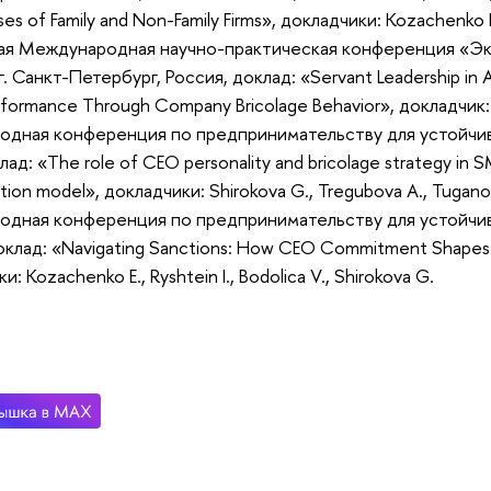
es of Family and Non-Family Firms», докладчики: Kozachenko E.,
ная Международная научно-практическая конференция «Э
 г. Санкт-Петербург, Россия, доклад: «Servant Leadership in
rformance Through Company Bricolage Behavior», докладчик:
одная конференция по предпринимательству для устойчивост
ад: «The role of CEO personality and bricolage strategy in S
on model», докладчики: Shirokova G., Tregubova A., Tuganova
одная конференция по предпринимательству для устойчивос
доклад: «Navigating Sanctions: How CEO Commitment Shapes Re
: Kozachenko E., Ryshtein I., Bodolica V., Shirokova G.