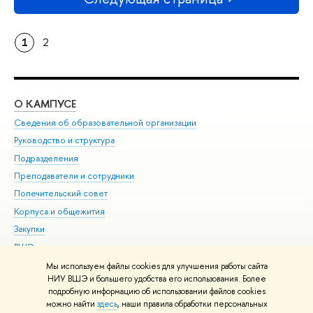
1
2
О КАМПУСЕ
ОБ
Сведения об образовательной организации
Мер
Руководство и структура
Мер
Подразделения
Дов
Преподаватели и сотрудники
Ол
Попечительский совет
При
Корпуса и общежития
При
Закупки
Ди
ВШЭ для студентов с ограниченными возможностями
До
здоровья и инвалидностью
Ас
Мы используем файлы cookies для улучшения работы сайта
Версия для слабовидящих
НИУ ВШЭ и большего удобства его использования. Более
Обр
подробную информацию об использовании файлов cookies
Единая платежная страница
можно найти
здесь
, наши правила обработки персональных