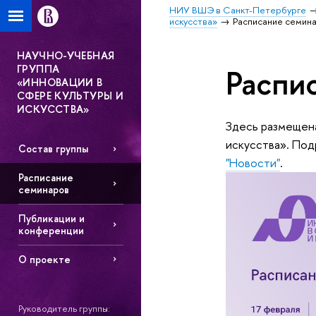
НИУ ВШЭ в Санкт-Петербурге
искусства»
Расписание семин
НАУЧНО-УЧЕБНАЯ
ГРУППА
Распи
«ИННОВАЦИИ В
СФЕРЕ КУЛЬТУРЫ И
ИСКУССТВА»
Здесь размещена
искусства». Под
Состав группы
"Новости"
.
Расписание
семинаров
Публикации и
конференции
О проекте
Руководитель группы: