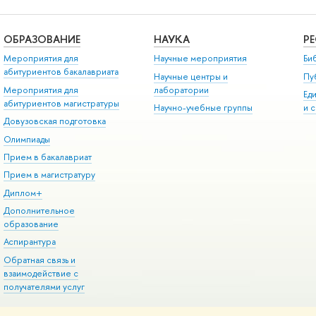
ОБРАЗОВАНИЕ
НАУКА
Р
Мероприятия для
Научные мероприятия
Би
абитуриентов бакалавриата
Научные центры и
Пу
Мероприятия для
лаборатории
Ед
абитуриентов магистратуры
Научно-учебные группы
и 
Довузовская подготовка
Олимпиады
Прием в бакалавриат
Прием в магистратуру
Диплом+
Дополнительное
образование
Аспирантура
Обратная связь и
взаимодействие с
получателями услуг