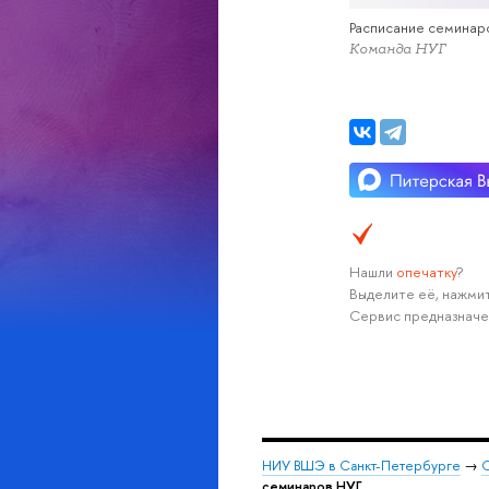
Расписание семинаро
Команда НУГ
Нашли
опечатку
?
Выделите её, нажмит
Сервис предназначе
НИУ ВШЭ в Санкт-Петербурге
→
С
семинаров НУГ