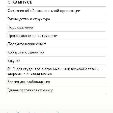
О КАМПУСЕ
Сведения об образовательной организации
М
Руководство и структура
М
Подразделения
Д
Преподаватели и сотрудники
О
Попечительский совет
П
Корпуса и общежития
П
Закупки
Д
ВШЭ для студентов с ограниченными возможностями
Д
здоровья и инвалидностью
А
Версия для слабовидящих
О
Единая платежная страница