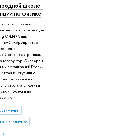
родной школе-
нции по физике
цехе завершилась
ая школа-конференция
burg OPEN (Санкт-
ОПЕН). Мероприятие
молодых
лей оптоэлектроники,
наноструктур. Эксперты
ных организаций России,
 Китая выступили с
 присоединились к
ого стола, а студенты
 свои проекты на
ессиях.
остижения
ия и аналитика
ого