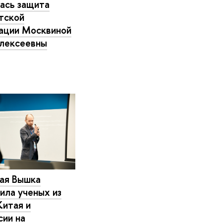
ась защита
тской
ации Москвиной
лексеевны
ая Вышка
ила ученых из
Китая и
сии на