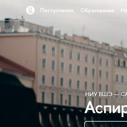
Поступление
Образование
На
НИУ ВШЭ — СА
Аспи