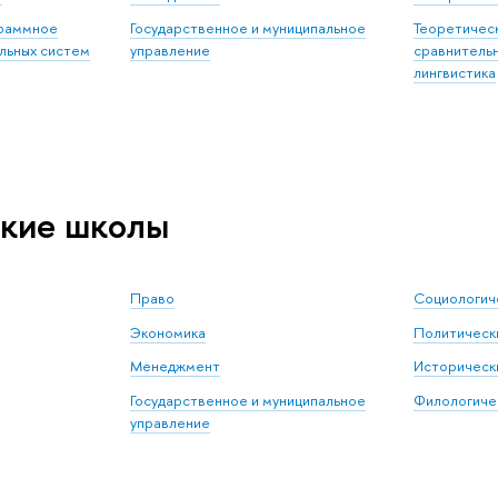
граммное
Государственное и муниципальное
Теоретическ
льных систем
управление
сравнитель
лингвистика
кие школы
Право
Социологич
Экономика
Политически
Менеджмент
Исторически
Государственное и муниципальное
Филологичес
управление