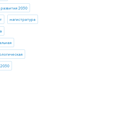
развития 2030
т
магистратура
а
альная
ологическая
 2030