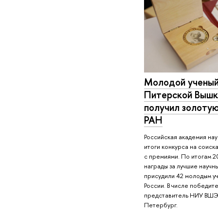
Молодой учены
Питерской Вышк
получил золоту
РАН
Российская академия нау
итоги конкурса на соиск
с премиями. По итогам 2
награды за лучшие научн
присудили 42 молодым у
России. В числе победит
представитель НИУ ВШЭ
Петербург.