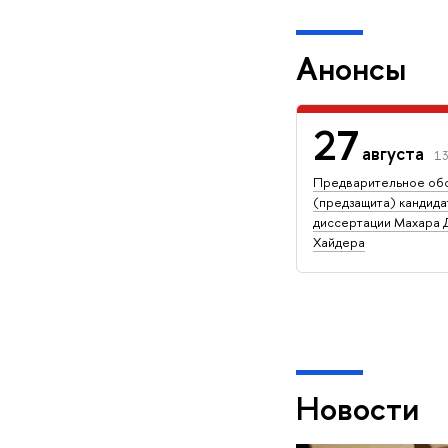
Анонсы
27
августа
13
Предварительное об
(предзащита) кандида
диссертации Махара 
Хайдера
Новости