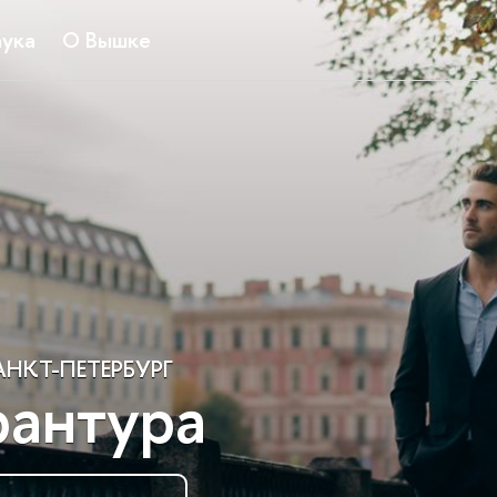
ука
О Вышке
НКТ-ПЕТЕРБУРГ
рантура