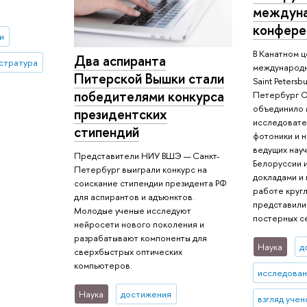
междуна
конфере
и
В Канатном 
Два аспиранта
стратура
международн
Питерской Вышки стали
Saint Peters
победителями конкурса
Петербург 
объединило 
президентских
исследовате
стипендий
фотоники и 
ведущих науч
Представители НИУ ВШЭ — Санкт-
Белоруссии и
Петербург выиграли конкурс на
докладами и
соискание стипендии президента РФ
работе кругл
для аспирантов и адъюнктов.
представили
Молодые ученые исследуют
постерных с
нейросети нового поколения и
разрабатывают компоненты для
Наука
д
сверхбыстрых оптических
компьютеров.
исследован
Наука
достижения
взгляд учен