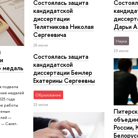
Состоялась защита
Состоял
кандидатской
кандида
диссертации
диссерт
Телятникова Николая
Дарьи А
Сергеевича
Наука
26 июня
19 июня
й
Состоялась защита
и
кандидатской
ю медаль
диссертации Бемлер
Екатерины Сергеевны
к подвела
ание медалей
Образование
025 года
15 июня
ые работы
Питерск
ченым
елей —
объедин
 — Санкт-
России, 
Белорус