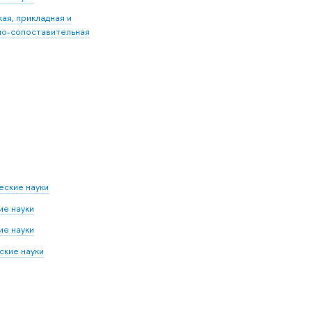
ая, прикладная и
но-сопоставительная
еские науки
е науки
е науки
кие науки