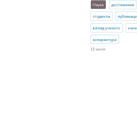
Наука
достижения
студенты
публикаци
взгляд ученого
маги
аспирантура
13 июля