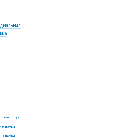
диальная
жка
еские науки
е науки
е науки