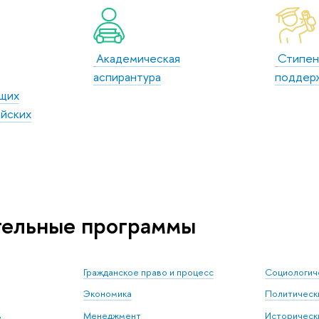
Академическая
Стипен
аспирантура
поддер
щих
ийских
тельные программы
Гражданское право и процесс
Социологич
Экономика
Политически
в
Менеджмент
Исторически