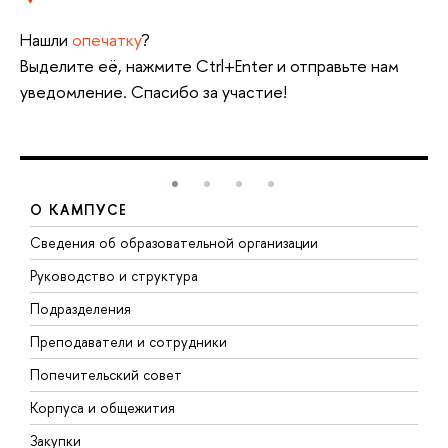
Нашли
опечатку
?
Выделите её, нажмите Ctrl+Enter и отправьте нам
уведомление. Спасибо за участие!
О КАМПУСЕ
Сведения об образовательной организации
М
Руководство и структура
М
Подразделения
Д
Преподаватели и сотрудники
О
Попечительский совет
П
Корпуса и общежития
П
Закупки
Д