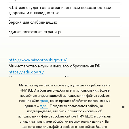
ВШЭ для студентов с ограниченными возможностями
Д
здоровья и инвалидностью
А
Версия для слабовидящих
О
Единая платежная страница
http://www.minobrnauki.gov.ru/
Министерство науки и высшего образования РФ
https://edu.gov.ru/
Министерство просвещения РФ
https://elearning.hse.ru/mooc
Мы используем файлы cookies для улучшения работы сайта
Массовые открытые онлайн-курсы
НИУ ВШЭ и большего удобства его использования. Более
подробную информацию об использовании файлов cookies
можно найти
здесь
, наши правила обработки персональных
данных –
здесь
. Продолжая пользоваться сайтом, вы
✖
© НИУ ВШЭ 1993–2026
Адреса и контакты
Условия
подтверждаете, что были проинформированы об
использования материалов
Политика конфиденциальности
Карта
использовании файлов cookies сайтом НИУ ВШЭ и согласны
сайта
с нашими правилами обработки персональных данных. Вы
Шрифты HSE Sans и HSE Slab разработаны в
Школе дизайна НИУ
можете отключить файлы cookies в настройках Вашего