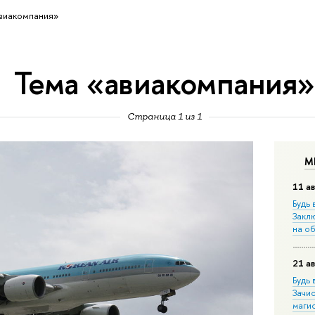
виакомпания»
Тема «авиакомпания»
Страница 1 из 1
М
11 ав
Будь 
Закл
на о
21 ав
Будь 
Зачи
маги