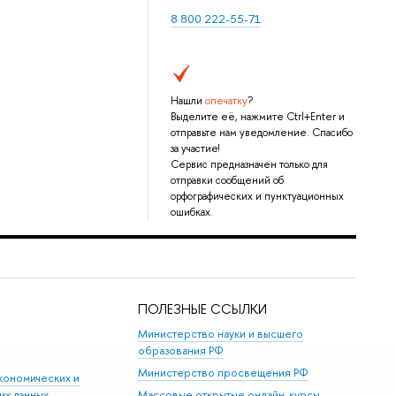
8 800 222-55-71
Нашли
опечатку
?
Выделите её, нажмите Ctrl+Enter и
отправьте нам уведомление. Спасибо
за участие!
Сервис предназначен только для
отправки сообщений об
орфографических и пунктуационных
ошибках.
ПОЛЕЗНЫЕ ССЫЛКИ
Министерство науки и высшего
образования РФ
Министерство просвещения РФ
кономических и
их данных
Массовые открытые онлайн-курсы