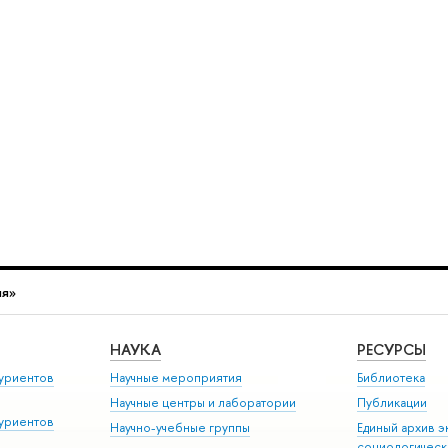
ия»
НАУКА
РЕСУРСЫ
уриентов
Научные мероприятия
Библиотека
Научные центры и лаборатории
Публикации
уриентов
Научно-учебные группы
Единый архив э
социологическ