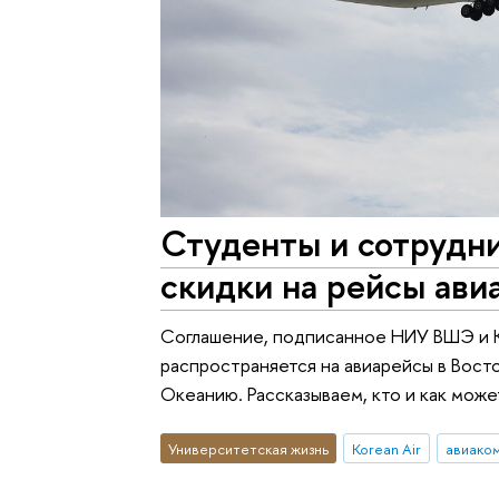
Студенты и сотрудн
скидки на рейсы ави
Соглашение, подписанное НИУ ВШЭ и Ko
распространяется на авиарейсы в Вост
Океанию. Рассказываем, кто и как може
Университетская жизнь
Korean Air
авиако