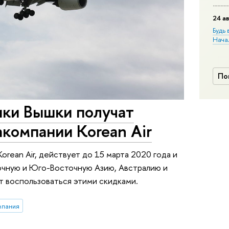
24 ав
Будь 
Нача
По
ики Вышки получат
акомпании Korean Air
rean Air, действует до 15 марта 2020 года и
очную и Юго-Восточную Азию, Австралию и
т воспользоваться этими скидками.
мпания