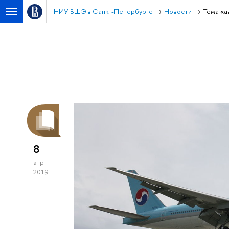
НИУ ВШЭ в Санкт-Петербурге
Новости
Тема «а
8
апр
2019