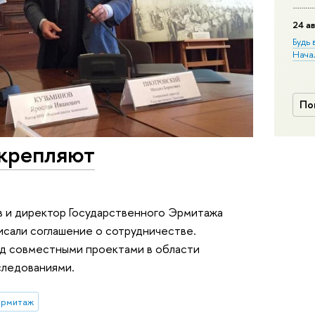
24 ав
Будь 
Нача
По
акрепляют
в и директор Государственного Эрмитажа
сали соглашение о сотрудничестве.
ад совместными проектами в области
следованиями.
рмитаж