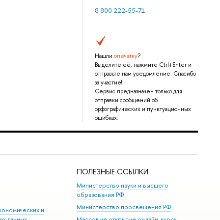
8 800 222-55-71
Нашли
опечатку
?
Выделите её, нажмите Ctrl+Enter и
отправьте нам уведомление. Спасибо
за участие!
Сервис предназначен только для
отправки сообщений об
орфографических и пунктуационных
ошибках.
ПОЛЕЗНЫЕ ССЫЛКИ
Министерство науки и высшего
образования РФ
Министерство просвещения РФ
кономических и
их данных
Массовые открытые онлайн-курсы