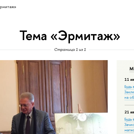
Эрмитаж»
Тема «Эрмитаж»
Страница 1 из 1
М
11 ав
Будь 
Закл
на о
21 ав
Будь 
Зачи
маги