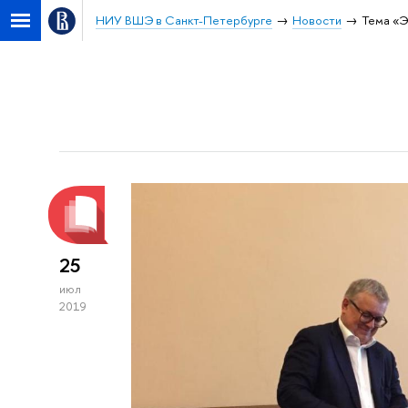
НИУ ВШЭ в Санкт-Петербурге
Новости
Тема «
25
июл
2019