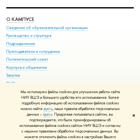
О КАМПУСЕ
ОБ
Сведения об образовательной организации
Мер
Руководство и структура
Мер
Подразделения
Дов
Преподаватели и сотрудники
Ол
Попечительский совет
При
Корпуса и общежития
При
Закупки
Ди
ВШЭ для студентов с ограниченными возможностями
До
здоровья и инвалидностью
Ас
Мы используем файлы cookies для улучшения работы сайта
Версия для слабовидящих
НИУ ВШЭ и большего удобства его использования. Более
Обр
подробную информацию об использовании файлов cookies
Единая платежная страница
можно найти
здесь
, наши правила обработки персональных
данных –
здесь
. Продолжая пользоваться сайтом, вы
✖
Редактору
подтверждаете, что были проинформированы об
© НИУ ВШЭ 1993–2026
Адреса и контакты
Условия использования
использовании файлов cookies сайтом НИУ ВШЭ и согласны
с нашими правилами обработки персональных данных. Вы
материалов
Политика конфиденциальности
Карта сайта
можете отключить файлы cookies в настройках Вашего
Шрифты HSE Sans и HSE Slab разработаны в
Школе дизайна НИУ ВШЭ