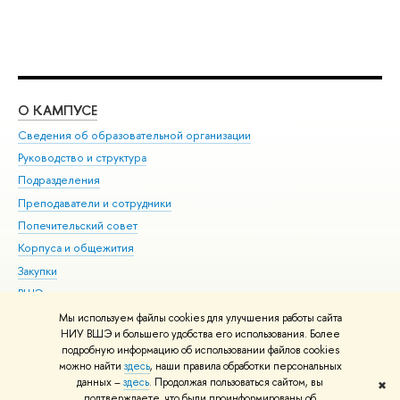
О КАМПУСЕ
ОБ
Сведения об образовательной организации
Мер
Руководство и структура
Мер
Подразделения
Дов
Преподаватели и сотрудники
Ол
Попечительский совет
При
Корпуса и общежития
При
Закупки
Ди
ВШЭ для студентов с ограниченными возможностями
До
здоровья и инвалидностью
Ас
Мы используем файлы cookies для улучшения работы сайта
Версия для слабовидящих
НИУ ВШЭ и большего удобства его использования. Более
Обр
подробную информацию об использовании файлов cookies
Единая платежная страница
можно найти
здесь
, наши правила обработки персональных
данных –
здесь
. Продолжая пользоваться сайтом, вы
✖
Редактору
подтверждаете, что были проинформированы об