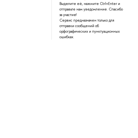
Выделите её, нажмите Ctrl+Enter и
отправьте нам уведомление. Спасибо
за участие!
Сервис предназначен только для
отправки сообщений об
орфографических и пунктуационных
ошибках.