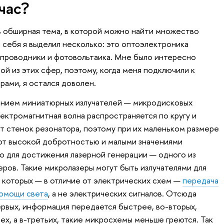
час?
 обширная тема, в которой можно найти множество
 себя я выделил несколько: это оптоэлектроника
упроводники и фотовольтаика. Мне было интересно
й из этих сфер, поэтому, когда меня подключили к
рами, я остался доволен.
анием миниатюрных излучателей — микродисковых
лектромагнитная волна распространяется по кругу и
т стенок резонатора, поэтому при их маленьком размере
ют высокой добротностью и малыми значениями
о для достижения лазерной генерации — одного из
еров. Такие микролазеры могут быть излучателями для
в которых — в отличие от электрических схем —
передача
омощи света
, а не электрических сигналов. Отсюда
рвых, информация передается быстрее, во-вторых,
х, а в-третьих, такие микросхемы меньше греются. Так