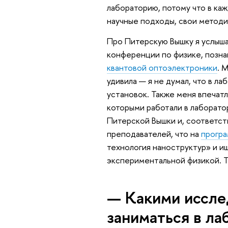
лабораторию, потому что в к
научные подходы, свои методи
Про Питерскую Вышку я услышал
конференции по физике, позн
квантовой оптоэлектроники
. 
удивила — я не думал, что в л
установок. Также меня впечат
которыми работали в лаборато
Питерской Вышки и, соответств
преподавателей, что на
прогр
технология наноструктур» и и
экспериментальной физикой. Та
— Какими иссле
заниматься в ла