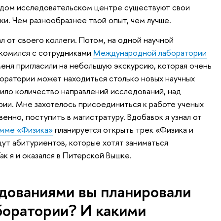
аждом исследовательском центре существуют свои
ки. Чем разнообразнее твой опыт, чем лучше.
 от своего коллеги. Потом, на одной научной
акомился с сотрудниками
Международной лаборатории
Меня пригласили на небольшую экскурсию, которая очень
аборатории может находиться столько новых научных
лило количество направлений исследований, над
рии. Мне захотелось присоединиться к работе ученых
енно, поступить в магистратуру. Вдобавок я узнал от
амме «Физика»
планируется открыть трек «Физика и
щут абитуриентов, которые хотят заниматься
к я и оказался в Питерской Вышке.
дованиями вы планировали
боратории? И какими