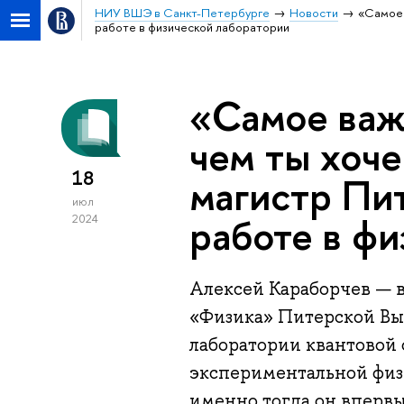
НИУ ВШЭ в Санкт-Петербурге
Новости
«Самое 
работе в физической лаборатории
«Самое важ
чем ты хоче
18
магистр Пи
июл
работе в ф
2024
Алексей Караборчев — 
«Физика» Питерской В
лаборатории квантовой 
экспериментальной физи
именно тогда он впервы