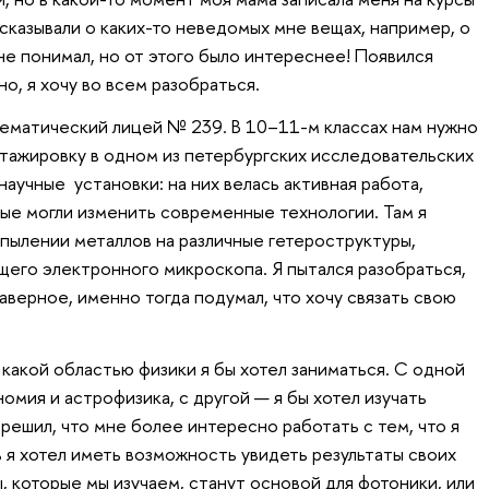
ссказывали о каких-то неведомых мне вещах, например, о
не понимал, но от этого было интереснее! Появился
но, я хочу во всем разобраться.
тематический лицей № 239. В 10–11-м классах нам нужно
тажировку в одном из петербургских исследовательских
научные установки: на них велась активная работа,
рые могли изменить современные технологии. Там я
напылении металлов на различные гетероструктуры,
щего электронного микроскопа. Я пытался разобраться,
наверное, именно тогда подумал, что хочу связать свою
какой областью физики я бы хотел заниматься. С одной
омия и астрофизика, с другой — я бы хотел изучать
 решил, что мне более интересно работать с тем, что я
ь я хотел иметь возможность увидеть результаты своих
, которые мы изучаем, станут основой для фотоники, или