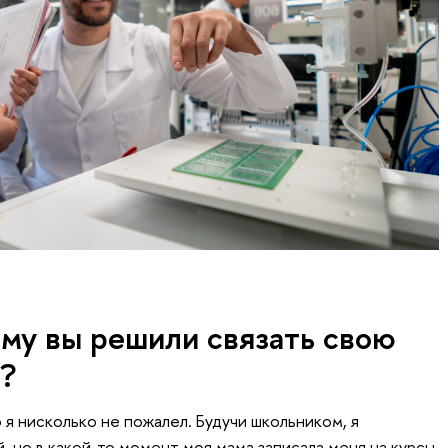
му вы решили связать свою
?
 я нисколько не пожалел. Будучи школьником, я
, но в какой-то момент моя мама записала меня на курсы