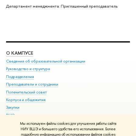
Департамент менеджмента: Приглашенный преподаватель
О КАМПУСЕ
ОБ
Сведения об образовательной организации
Мер
Руководство и структура
Мер
Подразделения
Дов
Преподаватели и сотрудники
Ол
Попечительский совет
При
Корпуса и общежития
При
Закупки
Ди
ВШЭ для студентов с ограниченными возможностями
До
здоровья и инвалидностью
Ас
Мы используем файлы cookies для улучшения работы сайта
Версия для слабовидящих
НИУ ВШЭ и большего удобства его использования. Более
Обр
подробную информацию об использовании файлов cookies