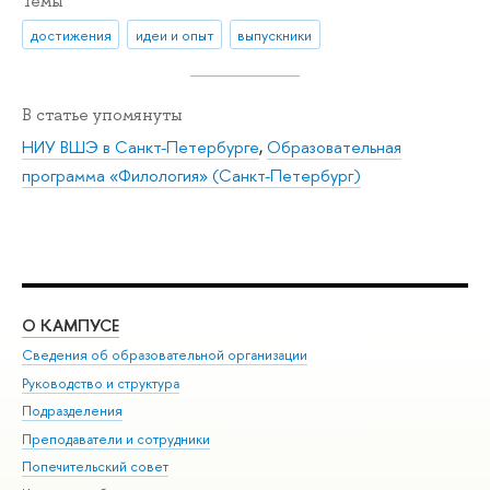
Темы
достижения
идеи и опыт
выпускники
В статье упомянуты
НИУ ВШЭ в Санкт-Петербурге
,
Образовательная
программа «Филология» (Санкт-Петербург)
О КАМПУСЕ
ОБ
Сведения об образовательной организации
Мер
Руководство и структура
Мер
Подразделения
Дов
Преподаватели и сотрудники
Ол
Попечительский совет
При