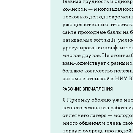
Главная трудность и однов
комиссии — многозадачность
несколько дел одновременно
уже делает копию аттестата,
сайте проходные баллы на б
называемые soft skills: уме
урегулирование конфликтов
многое другое. Не стоит за
взаимодействует с разными
большое количество полезны
резюме с отсылкой к НИУ В
РАБОЧИЕ ВПЕЧАТЛЕНИЯ
Я Приемку обожаю уже мног
летнего сезона эта работа 
от летнего лагеря — молодой
много общения и очень свой
первую очередь про людей,