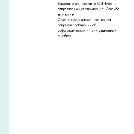
Выделите её, нажмите Ctrl+Enter и
отправьте нам уведомление. Спасибо
за участие!
Сервис предназначен только для
отправки сообщений об
орфографических и пунктуационных
ошибках.