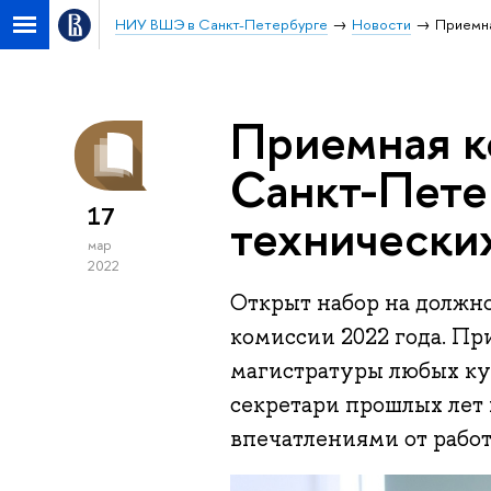
НИУ ВШЭ в Санкт-Петербурге
Новости
Приемна
Приемная 
Санкт-Пете
17
технически
мар
2022
Открыт набор на должн
комиссии 2022 года. Пр
магистратуры любых кур
секретари прошлых лет
впечатлениями от работ