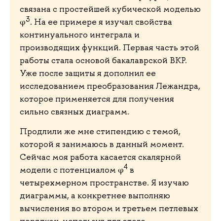
связана с простейшей кубической моделью
3
φ
. На ее примере я изучал свойства
континуального интеграла и
производящих функций. Первая часть этой
работы стала основой бакалаврской ВКР.
Уже после защиты я дополнил ее
исследованием преобразования Лежандра,
которое применяется для получения
сильно связных диаграмм.
Продлили же мне стипендию с темой,
которой я занимаюсь в данный момент.
Сейчас моя работа касается скалярной
4
модели с потенциалом φ
в
четырехмерном пространстве. Я изучаю
диаграммы, а конкретнее выполняю
вычисления во втором и третьем петлевых
порядках, используя для этого