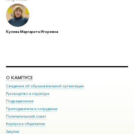
Кулева Маргарита Игоревна
О КАМПУСЕ
ОБ
Сведения об образовательной организации
Мер
Руководство и структура
Мер
Подразделения
Дов
Преподаватели и сотрудники
Ол
Попечительский совет
При
Корпуса и общежития
При
Закупки
Ди