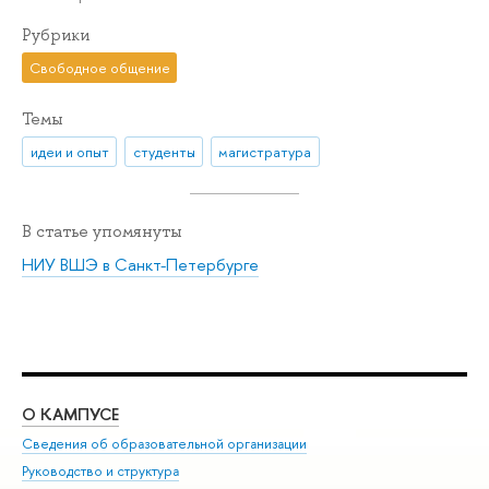
Рубрики
Свободное общение
Темы
идеи и опыт
студенты
магистратура
В статье упомянуты
НИУ ВШЭ в Санкт-Петербурге
О КАМПУСЕ
ОБ
Сведения об образовательной организации
Мер
Руководство и структура
Мер