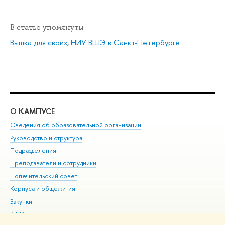
В статье упомянуты
Вышка для своих
,
НИУ ВШЭ в Санкт-Петербурге
О КАМПУСЕ
ОБ
Сведения об образовательной организации
Мер
Руководство и структура
Мер
Подразделения
Дов
Преподаватели и сотрудники
Ол
Попечительский совет
При
Корпуса и общежития
При
Закупки
Ди
ВШЭ для студентов с ограниченными возможностями
До
здоровья и инвалидностью