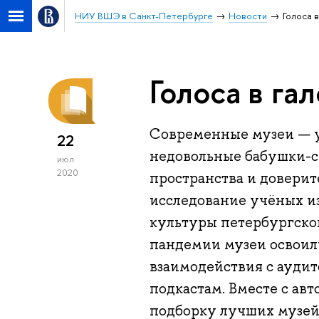
НИУ ВШЭ в Санкт-Петербурге
Новости
Голоса 
Голоса в га
Современные музеи — у
22
недовольные бабушки-с
июл
2020
пространства и доверит
исследование учёных и
культуры петербургско
пандемии музеи освоил
взаимодействия с ауди
подкастам. Вместе с ав
подборку лучших музейн