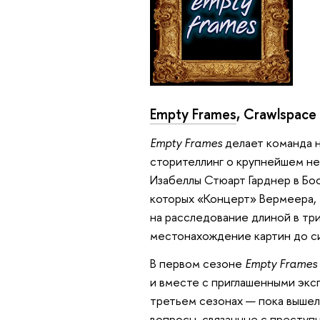
Empty Frames
, Crawlspace
Empty Frames
делает команда н
сторителлинг о крупнейшем не
Изабеллы Стюарт Гарднер в Бо
которых «Концерт» Вермеера, 
на расследование длиной в три
местонахождение картин до си
В первом сезоне
Empty Frames
и вместе с приглашенными экс
третьем сезонах — пока вышел
вопросы, связанные с преступ