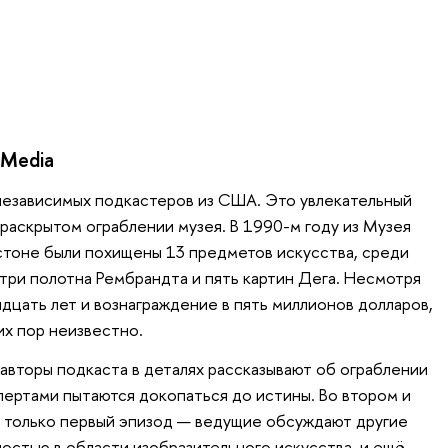
 Media
езависимых подкастеров из США. Это увлекательный
раскрытом ограблении музея. В 1990-м году из Музея
стоне были похищены 13 предметов искусства, среди
три полотна Рембрандта и пять картин Дега. Несмотря
дцать лет и вознаграждение в пять миллионов долларов,
х пор неизвестно.
авторы подкаста в деталях рассказывают об ограблении
пертами пытаются докопаться до истины. Во втором и
 только первый эпизод — ведущие обсуждают другие
ностью в области изобразительного искусства, и ещё