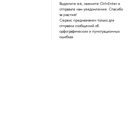
Выделите её, нажмите Ctrl+Enter и
отправьте нам уведомление. Спасибо
за участие!
Сервис предназначен только для
отправки сообщений об
орфографических и пунктуационных
ошибках.