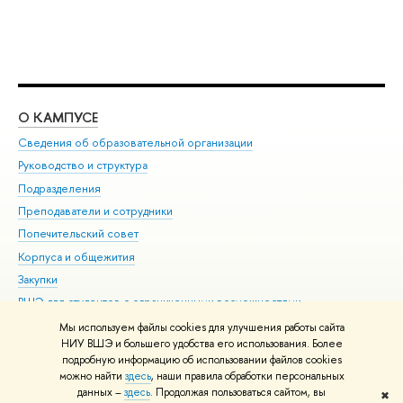
О КАМПУСЕ
ОБ
Сведения об образовательной организации
Мер
Руководство и структура
Мер
Подразделения
Дов
Преподаватели и сотрудники
Ол
Попечительский совет
При
Корпуса и общежития
При
Закупки
Ди
ВШЭ для студентов с ограниченными возможностями
До
здоровья и инвалидностью
Ас
Мы используем файлы cookies для улучшения работы сайта
Версия для слабовидящих
НИУ ВШЭ и большего удобства его использования. Более
Обр
подробную информацию об использовании файлов cookies
Единая платежная страница
можно найти
здесь
, наши правила обработки персональных
данных –
здесь
. Продолжая пользоваться сайтом, вы
✖