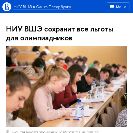
НИУ ВШЭ в Санкт-Петербурге
Меню
НИУ ВШЭ сохранит все льготы
для олимпиадников
© Высшая школа экономики/ Михаил Дмитриев