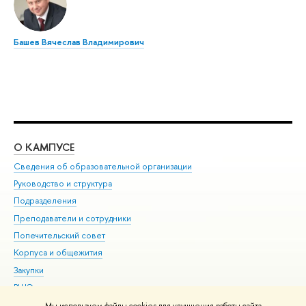
Башев Вячеслав Владимирович
О КАМПУСЕ
ОБ
Сведения об образовательной организации
Мер
Руководство и структура
Мер
Подразделения
Дов
Преподаватели и сотрудники
Ол
Попечительский совет
При
Корпуса и общежития
При
Закупки
Ди
ВШЭ для студентов с ограниченными возможностями
До
здоровья и инвалидностью
Ас