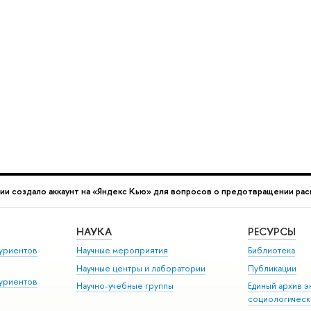
ии создало аккаунт на «Яндекс Кью» для вопросов о предотвращении ра
НАУКА
РЕСУРСЫ
уриентов
Научные мероприятия
Библиотека
Научные центры и лаборатории
Публикации
уриентов
Научно-учебные группы
Единый архив э
социологическ