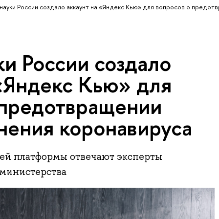
ауки России создало аккаунт на «Яндекс Кью» для вопросов о предот
и России создало
 «Яндекс Кью» для
 предотвращении
нения коронавируса
лей платформы отвечают эксперты
министерства