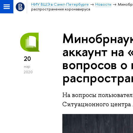
НИУ ВШЭ в Санкт-Петербурге
Новости
Минобрн
распространения коронавируса
Минобрнаук
аккаунт на
20
вопросов о
мар
распростра
2020
На вопросы пользовате
Ситуационного центра 