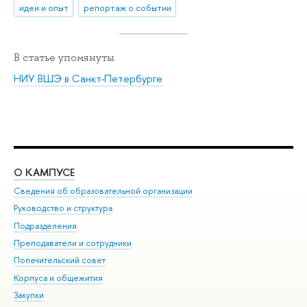
идеи и опыт
репортаж о событии
В статье упомянуты
НИУ ВШЭ в Санкт-Петербурге
О КАМПУСЕ
ОБ
Сведения об образовательной организации
Мер
Руководство и структура
Мер
Подразделения
Дов
Преподаватели и сотрудники
Ол
Попечительский совет
При
Корпуса и общежития
При
Закупки
Ди