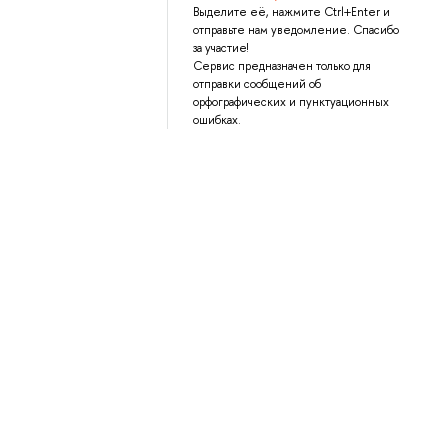
Выделите её, нажмите Ctrl+Enter и
отправьте нам уведомление. Спасибо
за участие!
Сервис предназначен только для
отправки сообщений об
орфографических и пунктуационных
ошибках.