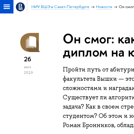
НИУ ВШЭ в Санкт-Петербурге
Новости
Он смог
Он смог: ка
диплом на 
26
июл
Пройти путь от абитур
2019
факультета Вышки — эт
сложностями и наградам
Существует ли алгоритм
задача? Как в своем ст
студентом? Об этом и н
Роман Бронников, облад