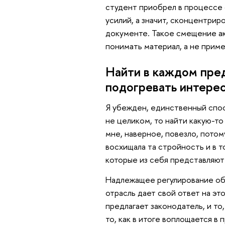
студент приобрел в процессе
усилий, а значит, сконцентрир
документе. Такое смещение ак
понимать материал, а не прим
Найти в каждом пред
подогревать интере
Я убежден, единственный спос
не целиком, то найти какую-то
мне, наверное, повезло, потому
восхищала та стройность и в т
которые из себя представляют 
Надлежащее регулирование общ
отрасль дает свой ответ на эт
предлагает законодатель, и то
то, как в итоге воплощается в