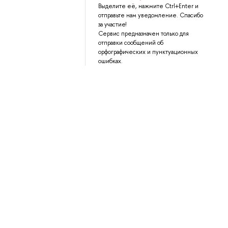
Выделите её, нажмите Ctrl+Enter и
отправьте нам уведомление. Спасибо
за участие!
Сервис предназначен только для
отправки сообщений об
орфографических и пунктуационных
ошибках.