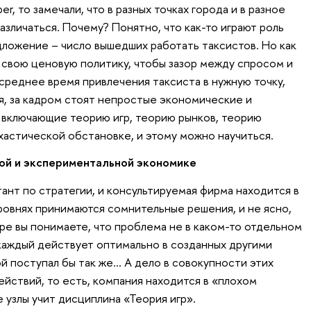
r, то замечали, что в разных точках города и в разное
азличаться. Почему? Понятно, что как-то играют роль
дложение – число вышедших работать таксистов. Но как
 свою ценовую политику, чтобы зазор между спросом и
среднее время привлечения таксиста в нужную точку,
, за кадром стоят непростые экономические и
 включающие теорию игр, теорию рынков, теорию
хастической обстановке, и этому можно научиться.
кой и экспериментальной экономике
тант по стратегии, и консультируемая фирма находится в
уровнях принимаются сомнительные решения, и не ясно,
ре вы понимаете, что проблема не в каком-то отдельном
 каждый действует оптимально в созданных другими
й поступал бы так же... А дело в совокупности этих
йствий, то есть, компания находится в «плохом
е узлы учит дисциплина «Теория игр».