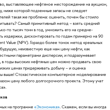
тво, выставляющее нефтяное месторождение на аукцион,
ну, ниже которой подземные запасы не следует
телей такая же проблема: оценить, почем бы стоило
итывать? Самый примитивный метод – взять средний
о-то тысяч тонн в год, умножить его на средне-
ь издержки, диcконтировать по годам примерно на 90
sent Value (NPV). Гораздо более тонок метод «реальных
будущую, неизвестную еще нам цену нефти, как
естными параметрами дисперсии, и подразумевает
 в годы высоких нефтяных цен можно продавать свою
низких ценах придерживать добычу – и оценка
зы выше! Стохастическое компьютерное моделирование
азом цену любого долгосрочного проекта. Этому учат
са».
нков
емых на программе
«Экономика»
. Скажем, если вы иногда