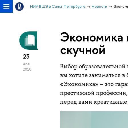
НИУ ВШЭ в Санкт-Петербурге
Новости
Экономи
Экономика 
скучной
23
июл
Выбор образовательной 
2018
вы хотите заниматься в
«Экономика» – это гара
престижной профессии, 
перед вами креативные 