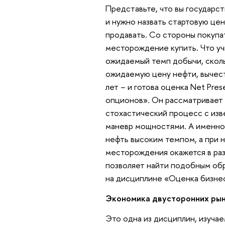
Представьте, что вы государс
и нужно назвать стартовую це
продавать. Со стороны покупа
месторождение купить. Что уч
ожидаемый темп добычи, скольк
ожидаемую цену нефти, вычест
лет – и готова оценка Net Pre
опционов». Он рассматривает 
стохастический процесс с изв
маневр мощностями. А именно,
нефть высоким темпом, а при 
месторождения окажется в ра
позволяет найти подобным обр
на дисциплине «Оценка бизне
Экономика двусторонних ры
Это одна из дисциплин, изуча