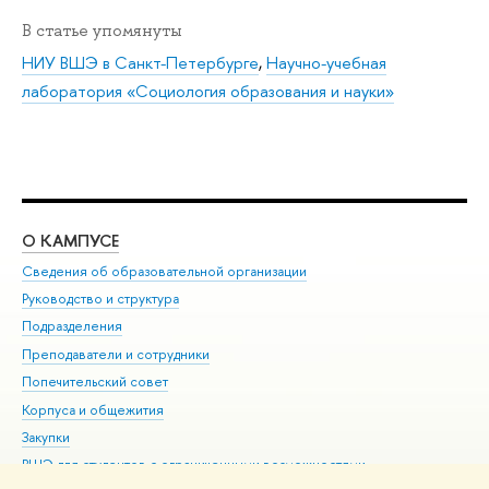
В статье упомянуты
НИУ ВШЭ в Санкт-Петербурге
,
Научно-учебная
лаборатория «Социология образования и науки»
О КАМПУСЕ
ОБ
Сведения об образовательной организации
Мер
Руководство и структура
Мер
Подразделения
Дов
Преподаватели и сотрудники
Ол
Попечительский совет
При
Корпуса и общежития
При
Закупки
Ди
ВШЭ для студентов с ограниченными возможностями
До
здоровья и инвалидностью