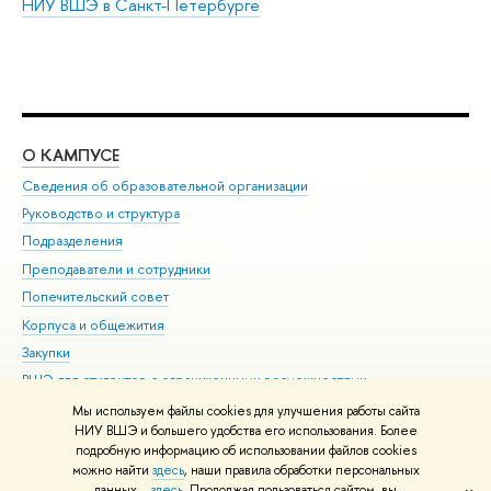
НИУ ВШЭ в Санкт-Петербурге
О КАМПУСЕ
ОБ
Сведения об образовательной организации
Мер
Руководство и структура
Мер
Подразделения
Дов
Преподаватели и сотрудники
Ол
Попечительский совет
При
Корпуса и общежития
При
Закупки
Ди
ВШЭ для студентов с ограниченными возможностями
До
здоровья и инвалидностью
Ас
Мы используем файлы cookies для улучшения работы сайта
Версия для слабовидящих
НИУ ВШЭ и большего удобства его использования. Более
Обр
подробную информацию об использовании файлов cookies
Единая платежная страница
можно найти
здесь
, наши правила обработки персональных
данных –
здесь
. Продолжая пользоваться сайтом, вы