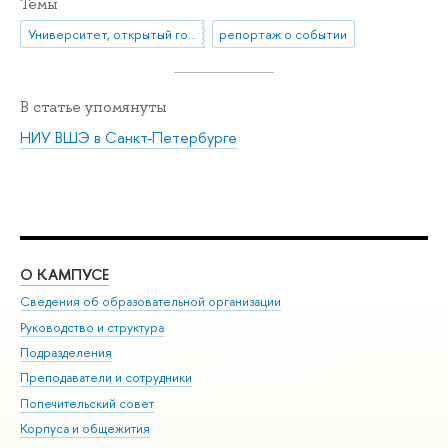
Темы
Университет, открытый городу
репортаж о событии
В статье упомянуты
НИУ ВШЭ в Санкт-Петербурге
О КАМПУСЕ
ОБ
Сведения об образовательной организации
Мер
Руководство и структура
Мер
Подразделения
Дов
Преподаватели и сотрудники
Ол
Попечительский совет
При
Корпуса и общежития
При