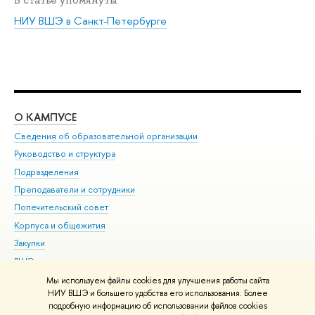
НИУ ВШЭ в Санкт-Петербурге
О КАМПУСЕ
ОБ
Сведения об образовательной организации
Мер
Руководство и структура
Мер
Подразделения
Дов
Преподаватели и сотрудники
Ол
Попечительский совет
При
Корпуса и общежития
При
Закупки
Ди
ВШЭ для студентов с ограниченными возможностями
До
здоровья и инвалидностью
Ас
Мы используем файлы cookies для улучшения работы сайта
Версия для слабовидящих
НИУ ВШЭ и большего удобства его использования. Более
Обр
подробную информацию об использовании файлов cookies
Единая платежная страница