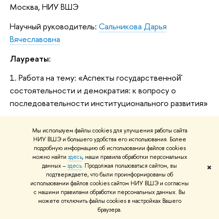
Москва, НИУ ВШЭ
Научный руководитель:
Сальникова Дарья
Вячеславовна
Лауреаты:
1. Работа на тему: «Аспекты государственной̆
состоятельности и демократия: к вопросу о
последовательности институционального развития»
Автор: Горельский Илья Евгеньевич, 3 курс, Москва,
Мы используем файлы cookies для улучшения работы сайта
НИУ ВШЭ
НИУ ВШЭ и большего удобства его использования. Более
подробную информацию об использовании файлов cookies
Научный руководитель:
Локшин Илья Михайлович
можно найти
здесь
, наши правила обработки персональных
данных –
здесь
. Продолжая пользоваться сайтом, вы
✖
2. Работа на тему: «Экологический лоббизм в Европе:
подтверждаете, что были проинформированы об
использовании файлов cookies сайтом НИУ ВШЭ и согласны
опыт Великобритании с 1992 по 2012 г.»
с нашими правилами обработки персональных данных. Вы
можете отключить файлы cookies в настройках Вашего
Автор: Скоба Екатерина Евгеньевна, 4 курс, Москва,
браузера.
НИУ ВШЭ