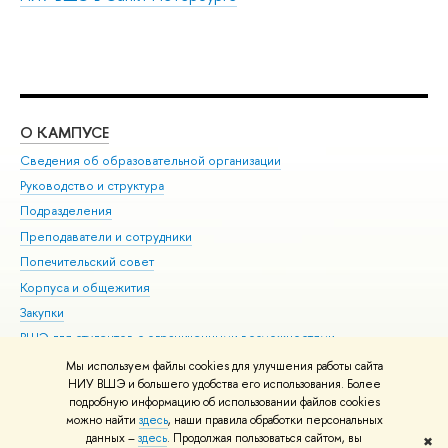
О КАМПУСЕ
ОБ
Сведения об образовательной организации
Мер
Руководство и структура
Мер
Подразделения
Дов
Преподаватели и сотрудники
Ол
Попечительский совет
При
Корпуса и общежития
При
Закупки
Ди
ВШЭ для студентов с ограниченными возможностями
До
здоровья и инвалидностью
Ас
Мы используем файлы cookies для улучшения работы сайта
Версия для слабовидящих
НИУ ВШЭ и большего удобства его использования. Более
Обр
подробную информацию об использовании файлов cookies
Единая платежная страница
можно найти
здесь
, наши правила обработки персональных
данных –
здесь
. Продолжая пользоваться сайтом, вы
✖