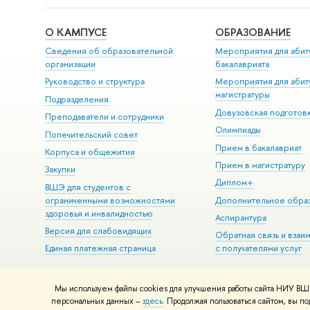
О КАМПУСЕ
ОБРАЗОВАНИЕ
Сведения об образовательной
Мероприятия для абит
организации
бакалавриата
Руководство и структура
Мероприятия для абит
магистратуры
Подразделения
Довузовская подготов
Преподаватели и сотрудники
Олимпиады
Попечительский совет
Прием в бакалавриат
Корпуса и общежития
Прием в магистратуру
Закупки
Диплом+
ВШЭ для студентов с
ограниченными возможностями
Дополнительное обра
здоровья и инвалидностью
Аспирантура
Версия для слабовидящих
Обратная связь и взаи
Единая платежная страница
с получателями услуг
Мы используем файлы cookies для улучшения работы сайта НИУ ВШЭ
© НИУ ВШЭ 1993–2026
Адреса и контакты
Условия использова
персональных данных –
здесь
. Продолжая пользоваться сайтом, вы 
Шрифты HSE Sans и HSE Slab разработаны в
Школе дизайна НИУ