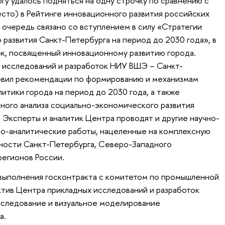
гу удалось подняться на одну строчку по сравнению с
есто) в Рейтинге инновационного развития российских
 очередь связано со вступлением в силу «Стратегии
 развития Санкт-Петербурга на период до 2030 года», в
к, посвященный инновационному развитию города.
 исследований и разработок НИУ ВШЭ – Санкт-
товил рекомендации по формированию и механизмам
итики города на период до 2030 года, а также
ного анализа социально-экономического развития
 Эксперты и аналитик Центра проводят и другие научно-
но-аналитические работы, нацеленные на комплексную
ости Санкт-Петербурга, Северо-Западного
регионов России.
 выполнения госконтракта с комитетом по промышленной
ктив Центра прикладных исследований и разработок
следование и визуальное моделирование
а.