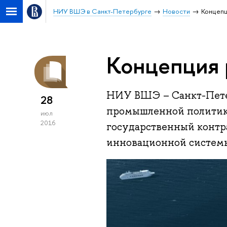
НИУ ВШЭ в Санкт-Петербурге
Новости
Концепц
Концепция 
НИУ ВШЭ – Санкт-Петер
28
промышленной политик
июл
2016
государственный контр
инновационной системы