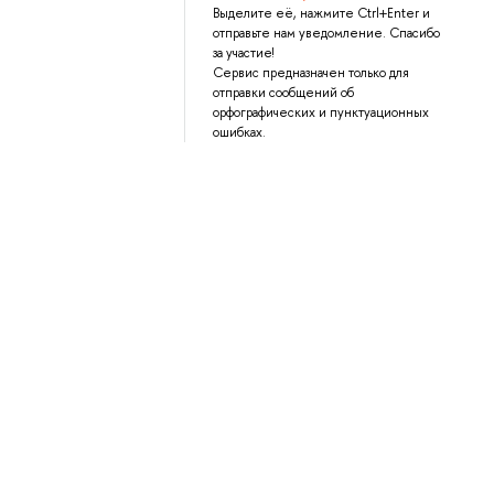
Выделите её, нажмите Ctrl+Enter и
отправьте нам уведомление. Спасибо
за участие!
Сервис предназначен только для
отправки сообщений об
орфографических и пунктуационных
ошибках.