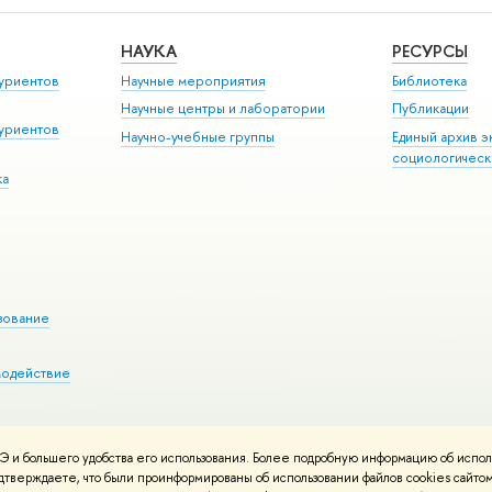
НАУКА
РЕСУРСЫ
уриентов
Научные мероприятия
Библиотека
Научные центры и лаборатории
Публикации
уриентов
Научно-учебные группы
Единый архив э
социологическ
ка
зование
модействие
 и большего удобства его использования. Более подробную информацию об испол
ния материалов
Политика конфиденциальности
Карта сайта
подтверждаете, что были проинформированы об использовании файлов cookies сай
 ВШЭ