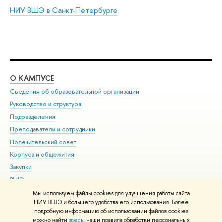
НИУ ВШЭ в Санкт-Петербурге
О КАМПУСЕ
ОБ
Сведения об образовательной организации
Мер
Руководство и структура
Мер
Подразделения
Дов
Преподаватели и сотрудники
Ол
Попечительский совет
При
Корпуса и общежития
При
Закупки
Ди
ВШЭ для студентов с ограниченными возможностями
До
здоровья и инвалидностью
Ас
Мы используем файлы cookies для улучшения работы сайта
Версия для слабовидящих
НИУ ВШЭ и большего удобства его использования. Более
Обр
подробную информацию об использовании файлов cookies
Единая платежная страница
можно найти
здесь
, наши правила обработки персональных