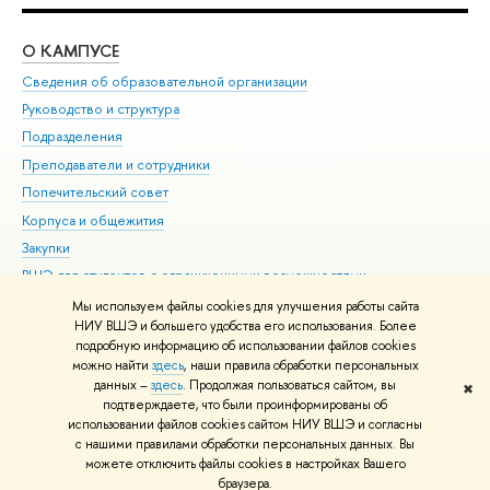
О КАМПУСЕ
ОБ
Сведения об образовательной организации
Мер
Руководство и структура
Мер
Подразделения
Дов
Преподаватели и сотрудники
Ол
Попечительский совет
При
Корпуса и общежития
При
Закупки
Ди
ВШЭ для студентов с ограниченными возможностями
До
здоровья и инвалидностью
Ас
Мы используем файлы cookies для улучшения работы сайта
Версия для слабовидящих
НИУ ВШЭ и большего удобства его использования. Более
Обр
подробную информацию об использовании файлов cookies
Единая платежная страница
можно найти
здесь
, наши правила обработки персональных
данных –
здесь
. Продолжая пользоваться сайтом, вы
✖
Редактору
подтверждаете, что были проинформированы об
© НИУ ВШЭ 1993–2026
Адреса и контакты
Условия использования
использовании файлов cookies сайтом НИУ ВШЭ и согласны
с нашими правилами обработки персональных данных. Вы
материалов
Политика конфиденциальности
Карта сайта
можете отключить файлы cookies в настройках Вашего
Шрифты HSE Sans и HSE Slab разработаны в
Школе дизайна НИУ ВШЭ
браузера.