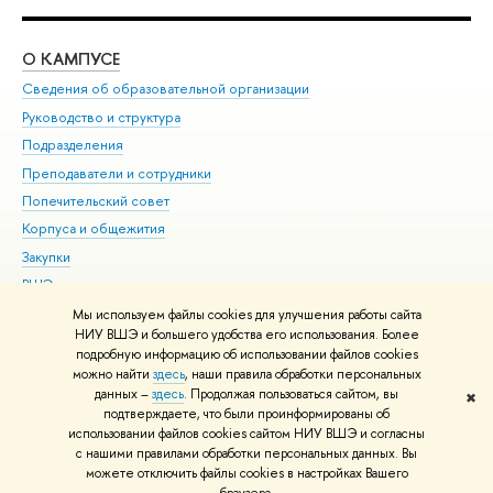
О КАМПУСЕ
ОБ
Сведения об образовательной организации
Мер
Руководство и структура
Мер
Подразделения
Дов
Преподаватели и сотрудники
Ол
Попечительский совет
При
Корпуса и общежития
При
Закупки
Ди
ВШЭ для студентов с ограниченными возможностями
До
здоровья и инвалидностью
Ас
Мы используем файлы cookies для улучшения работы сайта
Версия для слабовидящих
НИУ ВШЭ и большего удобства его использования. Более
Обр
подробную информацию об использовании файлов cookies
Единая платежная страница
можно найти
здесь
, наши правила обработки персональных
данных –
здесь
. Продолжая пользоваться сайтом, вы
✖
Редактору
подтверждаете, что были проинформированы об
© НИУ ВШЭ 1993–2026
Адреса и контакты
Условия использования
использовании файлов cookies сайтом НИУ ВШЭ и согласны
с нашими правилами обработки персональных данных. Вы
материалов
Политика конфиденциальности
Карта сайта
можете отключить файлы cookies в настройках Вашего
Шрифты HSE Sans и HSE Slab разработаны в
Школе дизайна НИУ ВШЭ