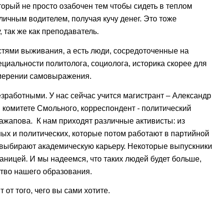
орый не просто озабочен тем чтобы сидеть в теплом
личным водителем, получая кучу денег. Это тоже
 так же как преподаватель.
стями выживания, а есть люди, сосредоточенные на
иальности политолога, социолога, историка скорее для
змерении самовыражения.
работными. У нас сейчас учится магистрант – Александр
 комитете Смольного, корреспондент - политический
ажапова. К нам приходят различные активисты: из
ых и политических, которые потом работают в партийной
е выбирают академическую карьеру. Некоторые выпускники
аницей. И мы надеемся, что таких людей будет больше,
тво нашего образования.
от того, чего вы сами хотите.