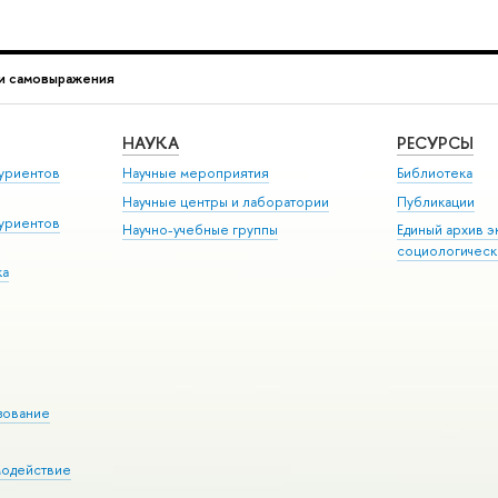
и самовыражения
НАУКА
РЕСУРСЫ
уриентов
Научные мероприятия
Библиотека
Научные центры и лаборатории
Публикации
уриентов
Научно-учебные группы
Единый архив э
социологическ
ка
зование
модействие