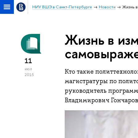
НИУ ВШЭ в Санкт-Петербурге
Новости
Жизнь в
Жизнь в из
самовыраж
11
июл
Кто такие политтехноло
2015
магистратуры по полит
руководитель програм
Владимирович Гончаров