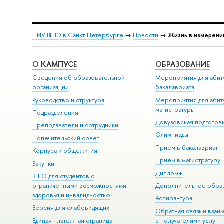
НИУ ВШЭ в Санкт-Петербурге
→
Новости
→
Жизнь в измерени
О КАМПУСЕ
ОБРАЗОВАНИЕ
Сведения об образовательной
Мероприятия для абит
организации
бакалавриата
Руководство и структура
Мероприятия для абит
магистратуры
Подразделения
Довузовская подготов
Преподаватели и сотрудники
Олимпиады
Попечительский совет
Прием в бакалавриат
Корпуса и общежития
Прием в магистратуру
Закупки
Диплом+
ВШЭ для студентов с
ограниченными возможностями
Дополнительное обра
здоровья и инвалидностью
Аспирантура
Версия для слабовидящих
Обратная связь и взаи
Единая платежная страница
с получателями услуг