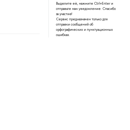
Выделите её, нажмите Ctrl+Enter и
отправьте нам уведомление. Спасибо
за участие!
Сервис предназначен только для
отправки сообщений об
орфографических и пунктуационных
ошибках.