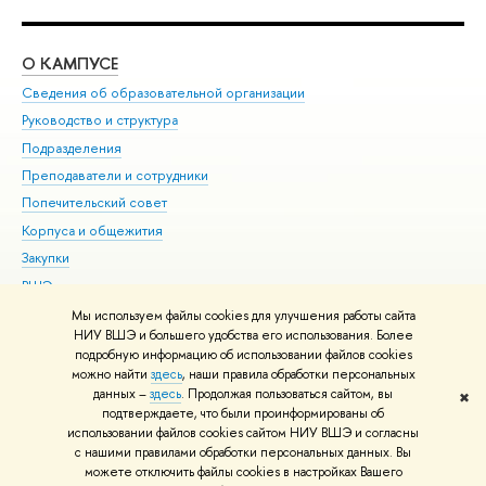
О КАМПУСЕ
ОБ
Сведения об образовательной организации
Мер
Руководство и структура
Мер
Подразделения
Дов
Преподаватели и сотрудники
Ол
Попечительский совет
При
Корпуса и общежития
При
Закупки
Ди
ВШЭ для студентов с ограниченными возможностями
До
здоровья и инвалидностью
Ас
Мы используем файлы cookies для улучшения работы сайта
Версия для слабовидящих
НИУ ВШЭ и большего удобства его использования. Более
Обр
подробную информацию об использовании файлов cookies
Единая платежная страница
можно найти
здесь
, наши правила обработки персональных
данных –
здесь
. Продолжая пользоваться сайтом, вы
✖
Редактору
подтверждаете, что были проинформированы об
© НИУ ВШЭ 1993–2026
Адреса и контакты
Условия использования
использовании файлов cookies сайтом НИУ ВШЭ и согласны
с нашими правилами обработки персональных данных. Вы
материалов
Политика конфиденциальности
Карта сайта
можете отключить файлы cookies в настройках Вашего
Шрифты HSE Sans и HSE Slab разработаны в
Школе дизайна НИУ ВШЭ