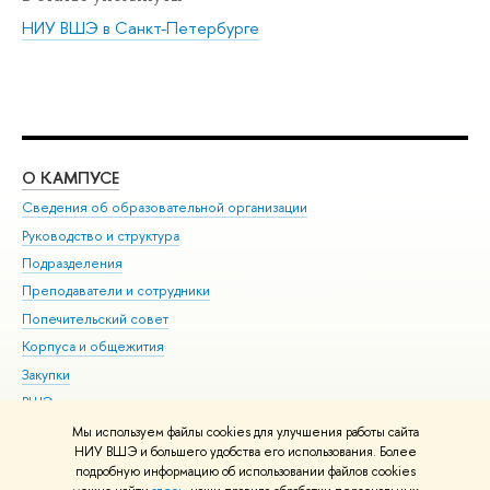
НИУ ВШЭ в Санкт-Петербурге
О КАМПУСЕ
ОБ
Сведения об образовательной организации
Мер
Руководство и структура
Мер
Подразделения
Дов
Преподаватели и сотрудники
Ол
Попечительский совет
При
Корпуса и общежития
При
Закупки
Ди
ВШЭ для студентов с ограниченными возможностями
До
здоровья и инвалидностью
Ас
Мы используем файлы cookies для улучшения работы сайта
Версия для слабовидящих
НИУ ВШЭ и большего удобства его использования. Более
Обр
подробную информацию об использовании файлов cookies
Единая платежная страница