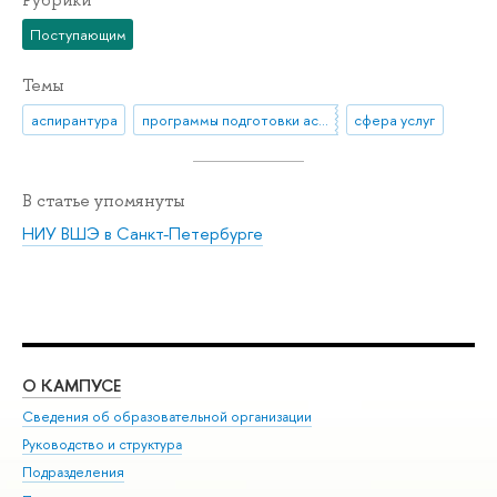
Рубрики
Поступающим
Темы
аспирантура
программы подготовки аспирантов
сфера услуг
В статье упомянуты
НИУ ВШЭ в Санкт-Петербурге
О КАМПУСЕ
ОБ
Сведения об образовательной организации
Мер
Руководство и структура
Мер
Подразделения
Дов